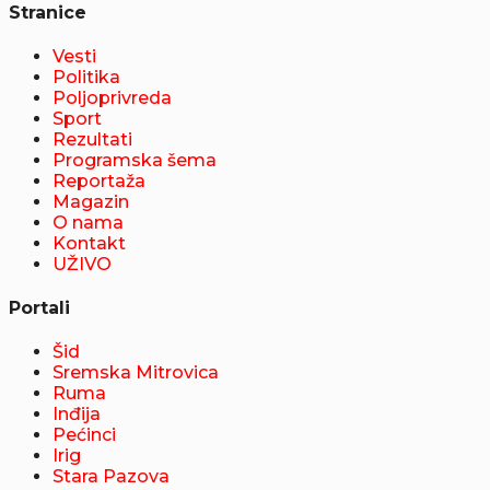
Stranice
Vesti
Politika
Poljoprivreda
Sport
Rezultati
Programska šema
Reportaža
Magazin
O nama
Kontakt
UŽIVO
Portali
Šid
Sremska Mitrovica
Ruma
Inđija
Pećinci
Irig
Stara Pazova