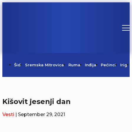
Šid
Sremska Mitrovica
Ruma
Inđija
Pećinci
Irig
Kišovit jesenji dan
Vesti
| September 29, 2021