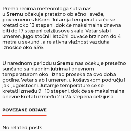
Prema rečima meteorologa sutra nas
u
Sremu
očekuje pretežno oblačno i sveže,
povremeno s kišom. Jutarnja temperatura će se
kretati oko 13 stepeni, dok će maksimalna dnevna
biti do 17 stepeni celzijusove skale. Vetar slab i
umeren, jugoistočni i istočni, duvaće brzinom do 4
metra u sekundi, a relativna vlažnost vazduha
iznosiće oko 45%.
U narednom periodu u
Sremu
nas očekuje pretežno
sunčano sa hladnim jutrima i dnevnom
temperaturom oko i iznad proseka za ovo doba
godine. Vetar slab i umeren, u košavskom području i
jak, jugoistočni. Jutarnje temperature će se
kretati između 9 i 10 stepeni, dok će se maksimalne
dnevne kretati između 21 i 24 stepena celzijusa.
POVEZANE OBJAVE
No related posts.