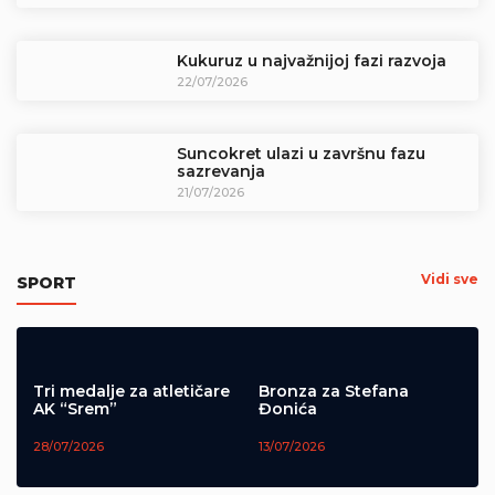
Kukuruz u najvažnijoj fazi razvoja
22/07/2026
Suncokret ulazi u završnu fazu
sazrevanja
21/07/2026
Pripreme za novu sezonu (Video)
Vidi sve
SPORT
05/08/2026
Tri medalje za atletičare
Bronza za Stefana
AK “Srem”
Đonića
28/07/2026
13/07/2026