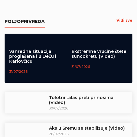
Rumski vašar neće biti održan u
avgustu
Vidi sve
POLJOPRIVREDA
31/07/2026
Vanredna situacija
Ekstremne vrućine štete
proglašena i u Deču i
suncokretu (Video)
KarlovčIću
31/07/2026
31/07/2026
Tolotni talas preti prinosima
(Video)
30/07/2026
Aks u Sremu se stabilizuje (Video)
28/07/2026