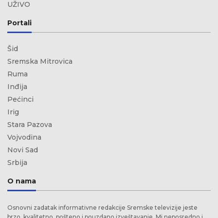
UŽIVO
Portali
Šid
Sremska Mitrovica
Ruma
Inđija
Pećinci
Irig
Stara Pazova
Vojvodina
Novi Sad
Srbija
O nama
Osnovni zadatak informativne redakcije Sremske televizije jeste
brzo, kvalitetno, pošteno i pouzdano izveštavanje. Mi neposredno i