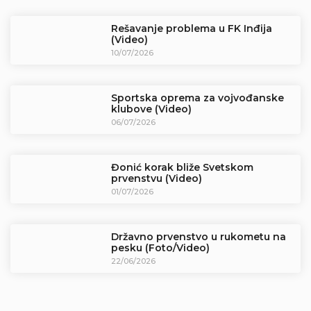
Rešavanje problema u FK Inđija
(Video)
10/07/2026
Sportska oprema za vojvođanske
klubove (Video)
06/07/2026
Đonić korak bliže Svetskom
prvenstvu (Video)
01/07/2026
Državno prvenstvo u rukometu na
pesku (Foto/Video)
22/06/2026