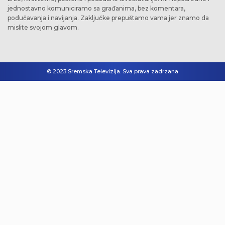
jednostavno komuniciramo sa građanima, bez komentara,
podučavanja i navijanja. Zaključke prepuštamo vama jer znamo da
mislite svojom glavom.
© 2023 Sremska Televizija. Sva prava zadrzana