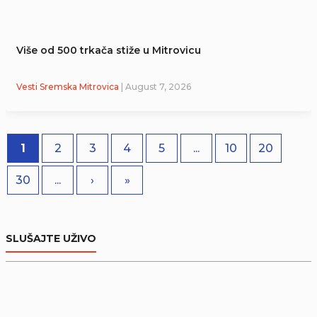
Više od 500 trkača stiže u Mitrovicu
Vesti Sremska Mitrovica
| August 7, 2026
1
2
3
4
5
...
10
20
30
...
›
»
SLUŠAJTE UŽIVO