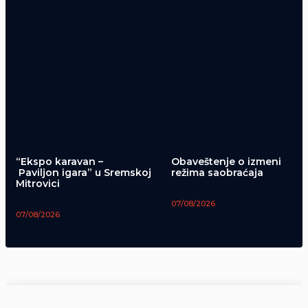
“Ekspo karavan –
Obaveštenje o izmeni
Paviljon igara” u Sremskoj
režima saobraćaja
Mitrovici
07/08/2026
07/08/2026