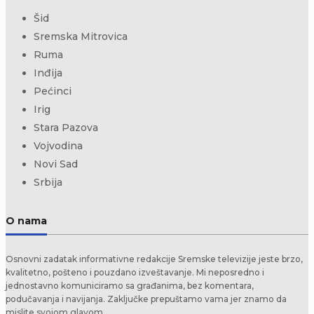
Šid
Sremska Mitrovica
Ruma
Inđija
Pećinci
Irig
Stara Pazova
Vojvodina
Novi Sad
Srbija
O nama
Osnovni zadatak informativne redakcije Sremske televizije jeste brzo,
kvalitetno, pošteno i pouzdano izveštavanje. Mi neposredno i
jednostavno komuniciramo sa građanima, bez komentara,
podučavanja i navijanja. Zaključke prepuštamo vama jer znamo da
mislite svojom glavom.