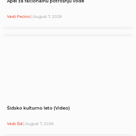
Apel za racionalnu potrošnju vode
Vesti Pećinci
| August 7, 2026
Šidsko kulturno leto (Video)
Vesti Šid
| August 7, 2026