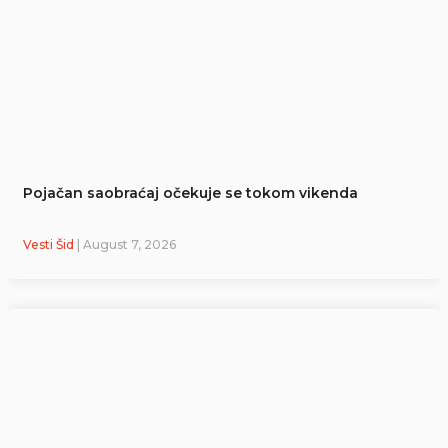
Pojačan saobraćaj očekuje se tokom vikenda
Vesti Šid
| August 7, 2026