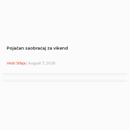
Pojačan saobraćaj za vikend
Vesti Srbija
| August 7, 2026