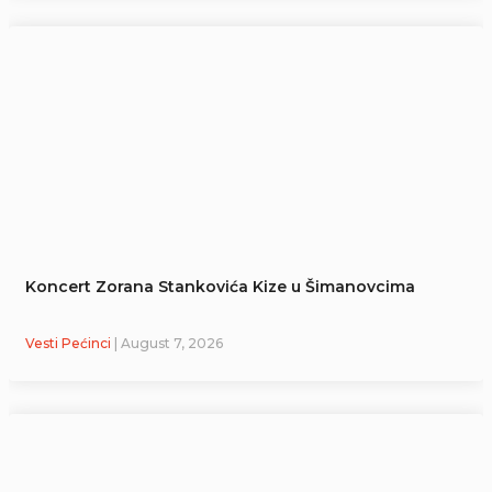
Koncert Zorana Stankovića Kize u Šimanovcima
Vesti Pećinci
| August 7, 2026