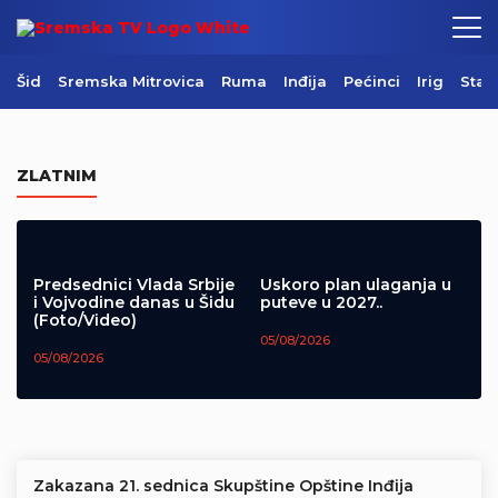
Šid
Sremska Mitrovica
Ruma
Inđija
Pećinci
Irig
Star
Centralni komemorativni skup u
Mrkonjić Gradu (Video)
ZLATNIM
05/08/2026
Predsednici Vlada Srbije
Uskoro plan ulaganja u
i Vojvodine danas u Šidu
puteve u 2027..
(Foto/Video)
05/08/2026
05/08/2026
Zakazana 21. sednica Skupštine Opštine Inđija