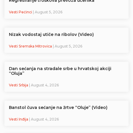
Regresiranje troškova prevoza učenika
Vesti Pećinci
| August 5, 2026
Nizak vodostaj utiče na ribolov (Video)
Vesti Sremska Mitrovica
| August 5, 2026
Dan sećanja na stradale srbe u hrvatskoj akciji
“Oluja”
Vesti Srbija
| August 4, 2026
Banstol čuva sećanje na žrtve “Oluje” (Video)
Vesti Inđija
| August 4, 2026