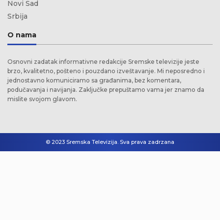
Novi Sad
Srbija
O nama
Osnovni zadatak informativne redakcije Sremske televizije jeste
brzo, kvalitetno, pošteno i pouzdano izveštavanje. Mi neposredno i
jednostavno komuniciramo sa građanima, bez komentara,
podučavanja i navijanja. Zaključke prepuštamo vama jer znamo da
mislite svojom glavom.
© 2023 Sremska Televizija. Sva prava zadrzana