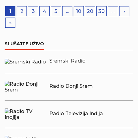
1
2
3
4
5
...
10
20
30
...
›
»
SLUŠAJTE UŽIVO
Sremski Radio
Radio Donji Srem
Radio Televizija Inđija