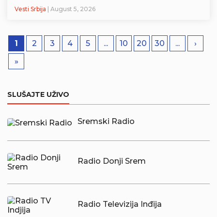
Vesti Srbija
| August 5, 2026
1
2
3
4
5
...
10
20
30
...
›
»
SLUŠAJTE UŽIVO
Sremski Radio
Radio Donji Srem
Radio Televizija Inđija