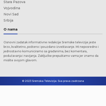
Stara Pazova
Vojvodina
Novi Sad
Srbija
O nama
Osnovni zadatak informativne redakcije Sremske televizije jeste
brzo, kvalitetno, pošteno i pouzdano izveštavanje. Mi neposredno i
jednostavno komuniciramo sa građanima, bez komentara,
podučavanja i navijanja. Zaključke prepuštamo vama jer znamo da
mislite svojom glavom.
© 2023 Sremska Televizija. Sva prava zadrzana