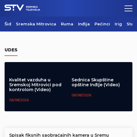
Šid
Sremska Mitrovica
Ruma
Inđija
Pećinci
Irig
Star
Požar na Regionalnoj deponiji pod
kontrolom
UDES
06/08/2026
Kvalitet vazduha u
Sednica Skupštine
Sremskoj Mitrovici pod
opštine Inđije (Video)
kontrolom (Video)
06/08/2026
06/08/2026
Spisak fiksnih saobraćajnih kamera u Sremu