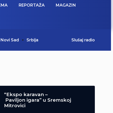
EMA
REPORTAŽA
MAGAZIN
Novi Sad
Srbija
Slušaj radio
“Ekspo karavan –
Paviljon igara” u Sremskoj
Mitrovici