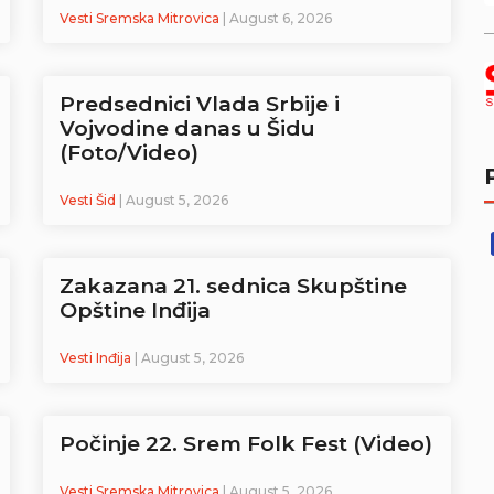
Vesti Sremska Mitrovica
| August 6, 2026
Predsednici Vlada Srbije i
Vojvodine danas u Šidu
(Foto/Video)
Vesti Šid
| August 5, 2026
Zakazana 21. sednica Skupštine
Opštine Inđija
Vesti Inđija
| August 5, 2026
Počinje 22. Srem Folk Fest (Video)
Vesti Sremska Mitrovica
| August 5, 2026