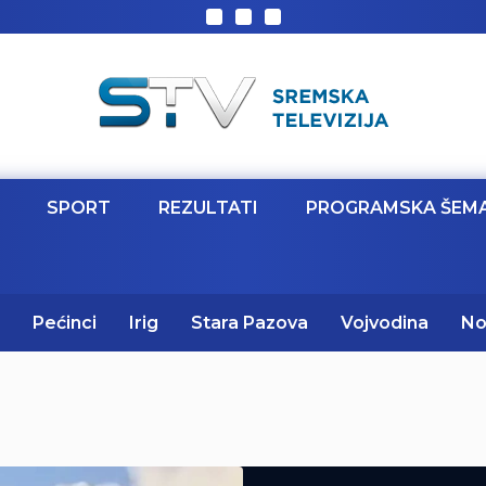
SPORT
REZULTATI
PROGRAMSKA ŠEM
Pećinci
Irig
Stara Pazova
Vojvodina
No