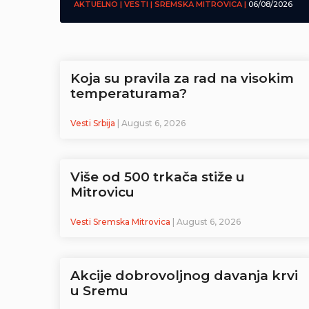
AKTUELNO | VESTI | SREMSKA MITROVICA |
06/08/2026
Koja su pravila za rad na visokim
temperaturama?
Vesti Srbija
| August 6, 2026
Više od 500 trkača stiže u
Mitrovicu
Vesti Sremska Mitrovica
| August 6, 2026
Akcije dobrovoljnog davanja krvi
u Sremu