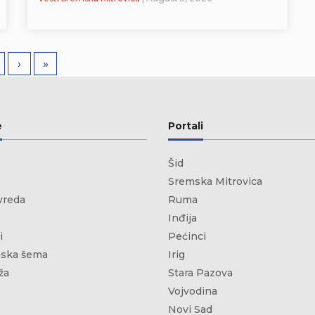
›
»
e
Portali
Šid
Sremska Mitrovica
vreda
Ruma
Inđija
i
Pećinci
ska šema
Irig
ža
Stara Pazova
Vojvodina
Novi Sad