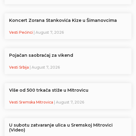
Koncert Zorana Stankovića Kize u Šimanovcima
Vesti Pećinci
| August 7, 2026
Pojačan saobraćaj za vikend
Vesti Srbija
| August 7, 2026
Više od 500 trkača stiže u Mitrovicu
Vesti Sremska Mitrovica
| August 7, 2026
U subotu zatvaranje ulica u Sremskoj Mitrovici
(Video)