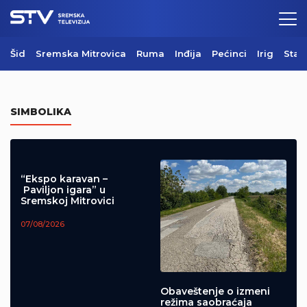
Šid
Sremska Mitrovica
Ruma
Inđija
Pećinci
Irig
Star
Danas se obeležava letnja Sveta
Petka
SIMBOLIKA
08/08/2026
“Ekspo karavan –
Paviljon igara” u
Sremskoj Mitrovici
07/08/2026
Obaveštenje o izmeni
režima saobraćaja