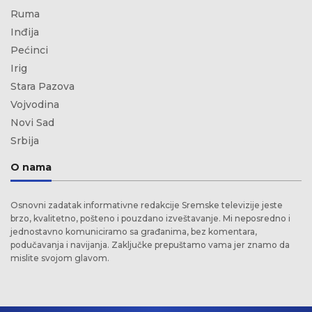
Ruma
Inđija
Pećinci
Irig
Stara Pazova
Vojvodina
Novi Sad
Srbija
O nama
Osnovni zadatak informativne redakcije Sremske televizije jeste
brzo, kvalitetno, pošteno i pouzdano izveštavanje. Mi neposredno i
jednostavno komuniciramo sa građanima, bez komentara,
podučavanja i navijanja. Zaključke prepuštamo vama jer znamo da
mislite svojom glavom.