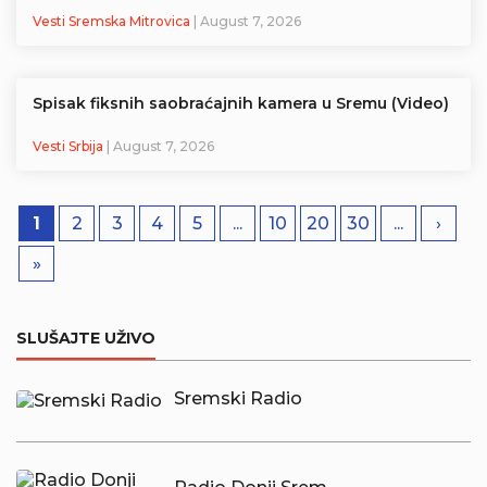
Vesti Sremska Mitrovica
| August 7, 2026
Spisak fiksnih saobraćajnih kamera u Sremu (Video)
Vesti Srbija
| August 7, 2026
1
2
3
4
5
...
10
20
30
...
›
»
SLUŠAJTE UŽIVO
Sremski Radio