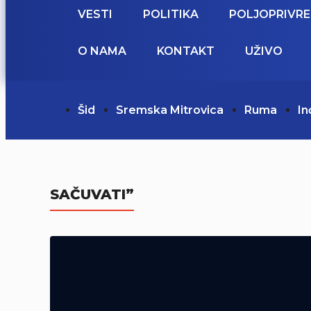
VESTI
POLITIKA
POLJOPRIVR
O NAMA
KONTAKT
UŽIVO
Šid
Sremska Mitrovica
Ruma
In
SAČUVATI”