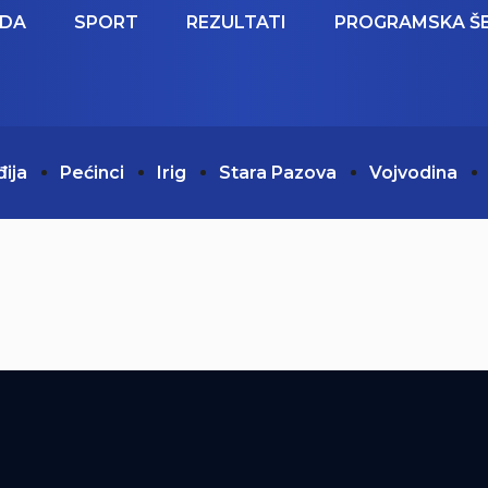
EDA
SPORT
REZULTATI
PROGRAMSKA Š
đija
Pećinci
Irig
Stara Pazova
Vojvodina