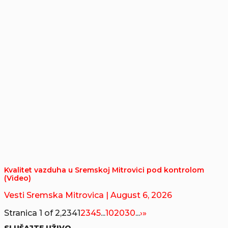
Kvalitet vazduha u Sremskoj Mitrovici pod kontrolom
(Video)
Vesti Sremska Mitrovica
| August 6, 2026
Stranica 1 of 2,234
1
2
3
4
5
...
10
20
30
...
›
»