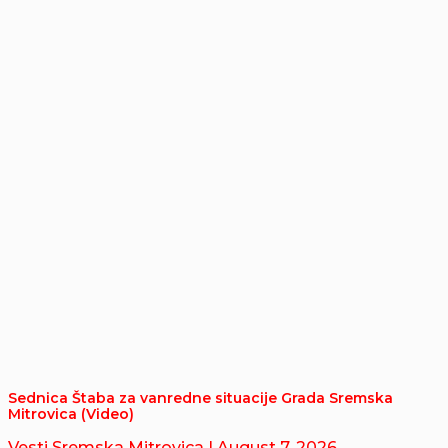
Sednica Štaba za vanredne situacije Grada Sremska
Mitrovica (Video)
Vesti Sremska Mitrovica
| August 7, 2026