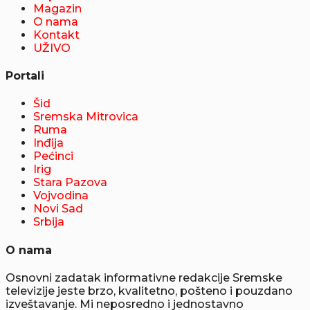
Magazin
O nama
Kontakt
UŽIVO
Portali
Šid
Sremska Mitrovica
Ruma
Inđija
Pećinci
Irig
Stara Pazova
Vojvodina
Novi Sad
Srbija
O nama
Osnovni zadatak informativne redakcije Sremske
televizije jeste brzo, kvalitetno, pošteno i pouzdano
izveštavanje. Mi neposredno i jednostavno