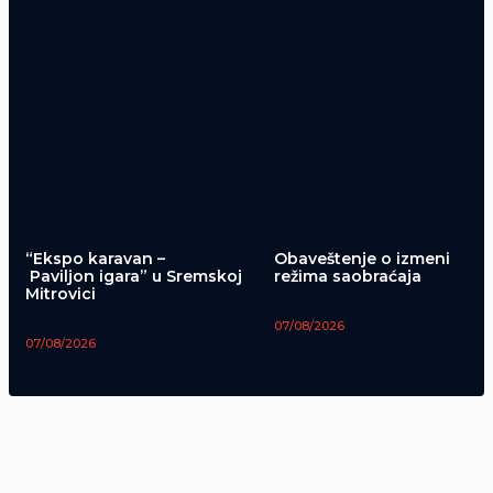
“Ekspo karavan –
Obaveštenje o izmeni
Paviljon igara” u Sremskoj
režima saobraćaja
Mitrovici
07/08/2026
07/08/2026