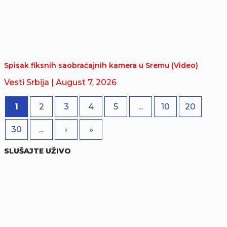
Spisak fiksnih saobraćajnih kamera u Sremu (Video)
Vesti Srbija
| August 7, 2026
1
2
3
4
5
...
10
20
30
...
›
»
SLUŠAJTE UŽIVO