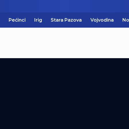
Pećinci
Irig
Stara Pazova
Vojvodina
No