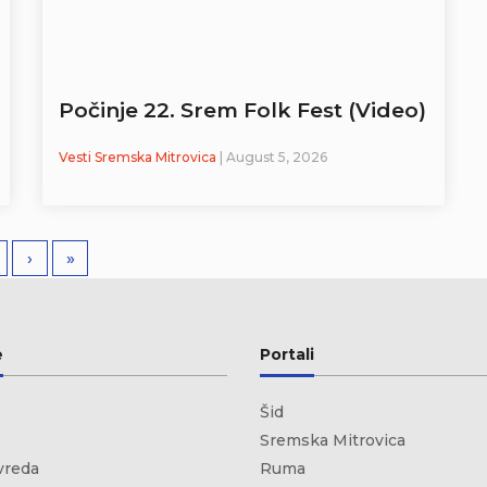
Počinje 22. Srem Folk Fest (Video)
Vesti Sremska Mitrovica
| August 5, 2026
›
»
e
Portali
Šid
Sremska Mitrovica
vreda
Ruma