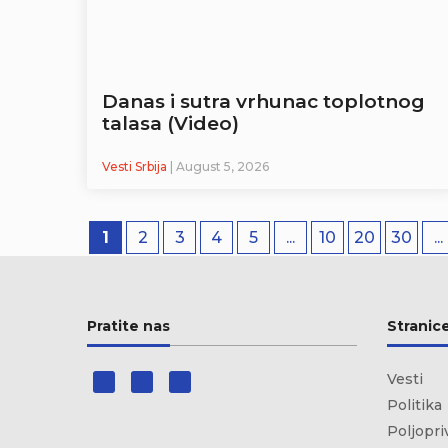
Danas i sutra vrhunac toplotnog
talasa (Video)
Vesti Srbija
| August 5, 2026
1
2
3
4
5
...
10
20
30
...
Pratite nas
Stranic
Vesti
Politika
Poljopri