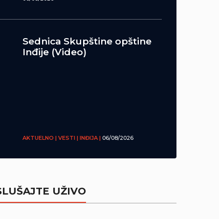
Sednica Skupštine opštine
Inđije (Video)
AKTUELNO | VESTI | INĐIJA |
06/08/2026
SLUŠAJTE UŽIVO