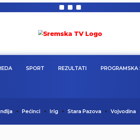
REDA
SPORT
REZULTATI
PROGRAMSKA 
Inđija
Pećinci
Irig
Stara Pazova
Vojvodina