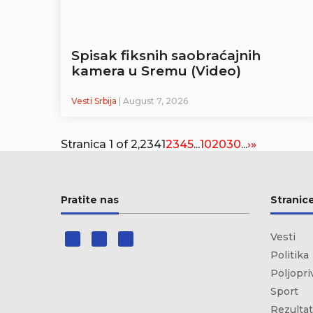
Spisak fiksnih saobraćajnih
kamera u Sremu (Video)
Vesti Srbija
| August 7, 2026
Stranica 1 of 2,234
1
2
3
4
5
...
10
20
30
...
›
»
Pratite nas
Stranic
Vesti
Politika
Poljopri
Sport
Rezultat