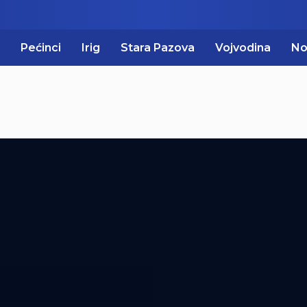
Pećinci
Irig
Stara Pazova
Vojvodina
No