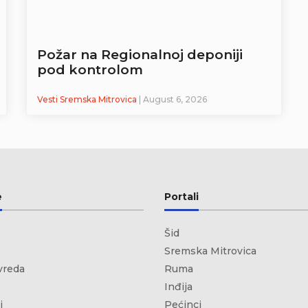
Požar na Regionalnoj deponiji
pod kontrolom
Vesti Sremska Mitrovica
| August 6, 2026
e
Portali
Šid
Sremska Mitrovica
vreda
Ruma
Inđija
i
Pećinci