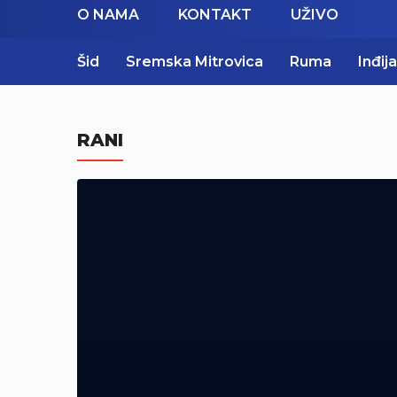
O NAMA
KONTAKT
UŽIVO
Šid
Sremska Mitrovica
Ruma
Inđija
RANI