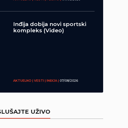
Inđija dobija novi sportski
kompleks (Video)
AKTUELNO | VESTI | INĐIJA |
07/08/2026
SLUŠAJTE UŽIVO