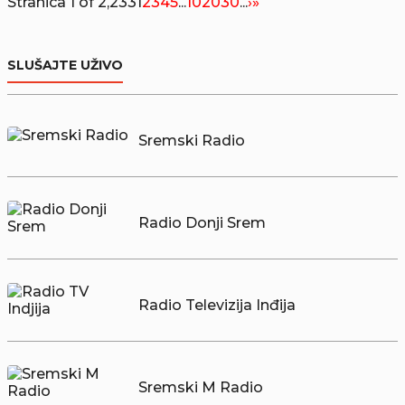
Stranica 1 of 2,233
1
2
3
4
5
...
10
20
30
...
›
»
SLUŠAJTE UŽIVO
Sremski Radio
Radio Donji Srem
Radio Televizija Inđija
Sremski M Radio