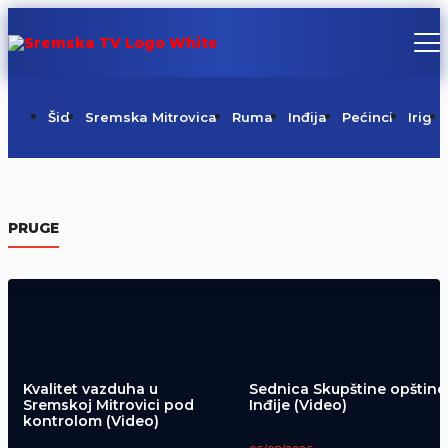
Šid
Sremska Mitrovica
Ruma
Inđija
Pećinci
Irig
Požar na Regionalnoj deponiji pod
kontrolom
PRUGE
06/08/2026
Kvalitet vazduha u
Sednica Skupštine opštine
Sremskoj Mitrovici pod
Inđije (Video)
kontrolom (Video)