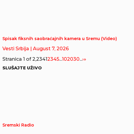
Spisak fiksnih saobraćajnih kamera u Sremu (Video)
Vesti Srbija
| August 7, 2026
Stranica 1 of 2,234
1
2
3
4
5
...
10
20
30
...
›
»
SLUŠAJTE UŽIVO
Sremski Radio