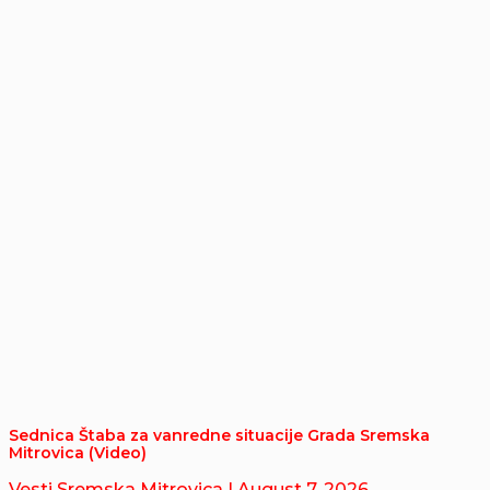
Sednica Štaba za vanredne situacije Grada Sremska
Mitrovica (Video)
Vesti Sremska Mitrovica
| August 7, 2026