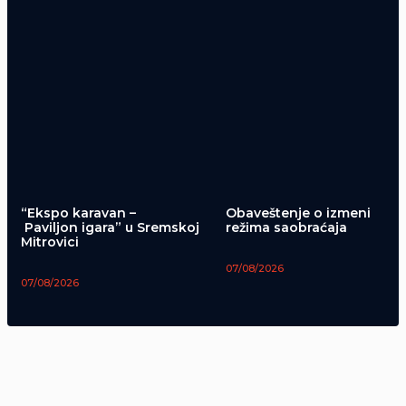
“Ekspo karavan –
Obaveštenje o izmeni
Paviljon igara” u Sremskoj
režima saobraćaja
Mitrovici
07/08/2026
07/08/2026