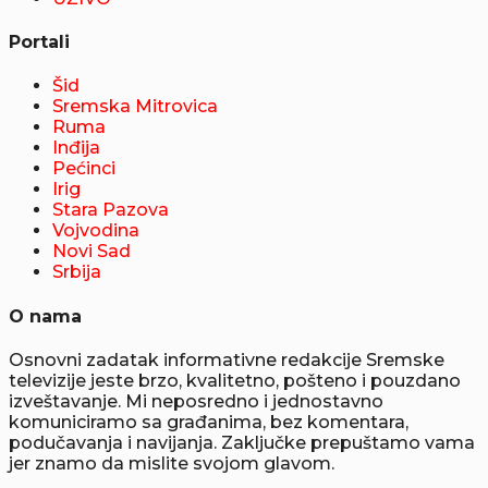
Portali
Šid
Sremska Mitrovica
Ruma
Inđija
Pećinci
Irig
Stara Pazova
Vojvodina
Novi Sad
Srbija
O nama
Osnovni zadatak informativne redakcije Sremske
televizije jeste brzo, kvalitetno, pošteno i pouzdano
izveštavanje. Mi neposredno i jednostavno
komuniciramo sa građanima, bez komentara,
podučavanja i navijanja. Zaključke prepuštamo vama
jer znamo da mislite svojom glavom.