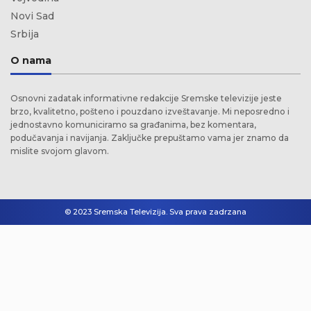
Novi Sad
Srbija
O nama
Osnovni zadatak informativne redakcije Sremske televizije jeste
brzo, kvalitetno, pošteno i pouzdano izveštavanje. Mi neposredno i
jednostavno komuniciramo sa građanima, bez komentara,
podučavanja i navijanja. Zaključke prepuštamo vama jer znamo da
mislite svojom glavom.
© 2023 Sremska Televizija. Sva prava zadrzana