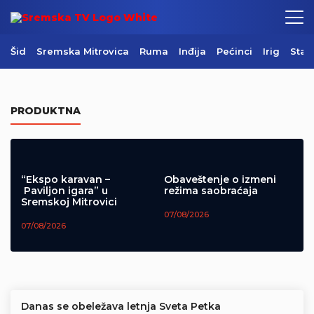
Šid
Sremska Mitrovica
Ruma
Inđija
Pećinci
Irig
Star
Danas je Sveti Pantelejmon
PRODUKTNA
09/08/2026
“Ekspo karavan –
Obaveštenje o izmeni
Paviljon igara” u
režima saobraćaja
Sremskoj Mitrovici
07/08/2026
07/08/2026
Danas se obeležava letnja Sveta Petka