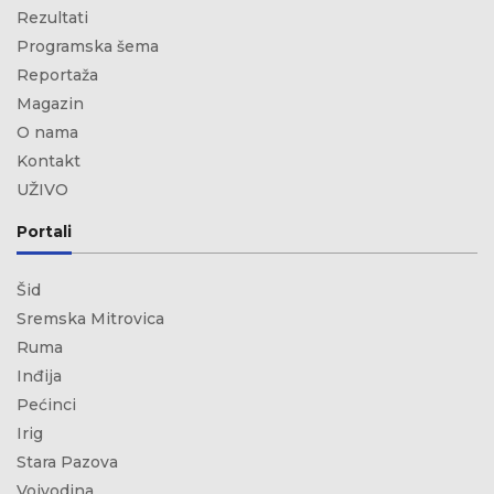
Rezultati
Programska šema
Reportaža
Magazin
O nama
Kontakt
UŽIVO
Portali
Šid
Sremska Mitrovica
Ruma
Inđija
Pećinci
Irig
Stara Pazova
Vojvodina