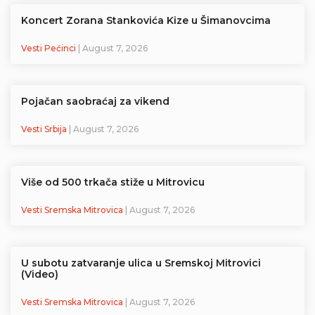
Koncert Zorana Stankovića Kize u Šimanovcima
Vesti Pećinci
| August 7, 2026
Pojačan saobraćaj za vikend
Vesti Srbija
| August 7, 2026
Više od 500 trkača stiže u Mitrovicu
Vesti Sremska Mitrovica
| August 7, 2026
U subotu zatvaranje ulica u Sremskoj Mitrovici
(Video)
Vesti Sremska Mitrovica
| August 7, 2026