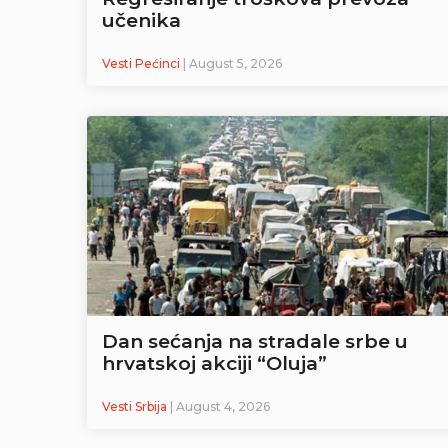
učenika
Vesti Pećinci
| August 5, 2026
Dan sećanja na stradale srbe u
hrvatskoj akciji “Oluja”
Vesti Srbija
| August 4, 2026