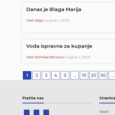
Danas je Blaga Marija
Vesti Srbija
| August 4, 2026
Voda ispravna za kupanje
Vesti Sremska Mitrovica
| August 4, 2026
1
2
3
4
5
...
10
20
30
...
Pratite nas
Stranic
Vesti