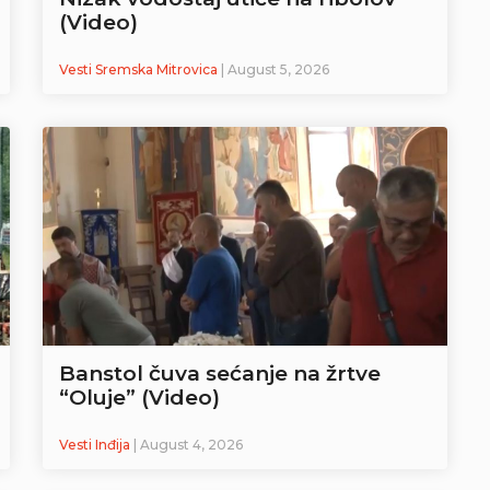
(Video)
Vesti Sremska Mitrovica
| August 5, 2026
Banstol čuva sećanje na žrtve
“Oluje” (Video)
Vesti Inđija
| August 4, 2026