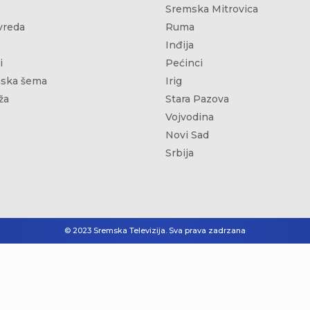
Sremska Mitrovica
vreda
Ruma
Inđija
i
Pećinci
ska šema
Irig
ža
Stara Pazova
Vojvodina
Novi Sad
Srbija
© 2023 Sremska Televizija. Sva prava zadrzana