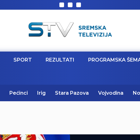
SPORT
REZULTATI
PROGRAMSKA ŠEM
Pećinci
Irig
Stara Pazova
Vojvodina
No