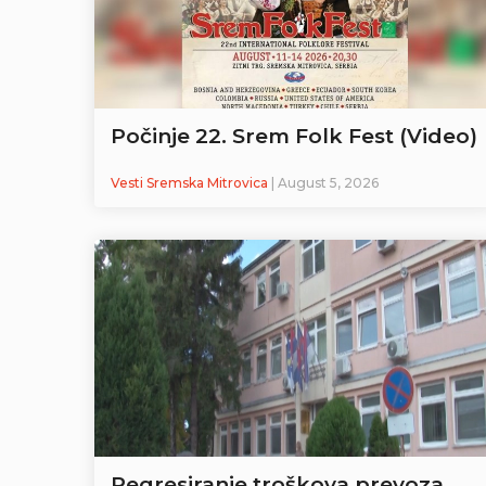
Počinje 22. Srem Folk Fest (Video)
Vesti Sremska Mitrovica
| August 5, 2026
Regresiranje troškova prevoza