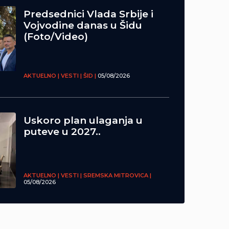
Predsednici Vlada Srbije i
Vojvodine danas u Šidu
(Foto/Video)
AKTUELNO | VESTI | ŠID |
05/08/2026
Uskoro plan ulaganja u
puteve u 2027..
AKTUELNO | VESTI | SREMSKA MITROVICA |
05/08/2026