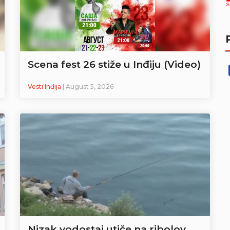
Scena fest 26 stiže u Inđiju (Video)
Vesti Inđija
| August 5, 2026
Nizak vodostaj utiče na ribolov