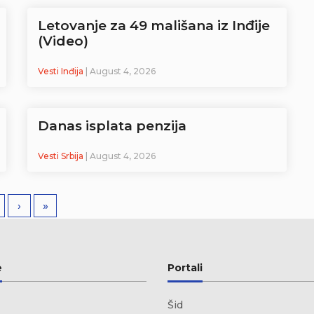
Letovanje za 49 mališana iz Inđije
(Video)
Vesti Inđija
| August 4, 2026
Danas isplata penzija
Vesti Srbija
| August 4, 2026
›
»
e
Portali
Šid