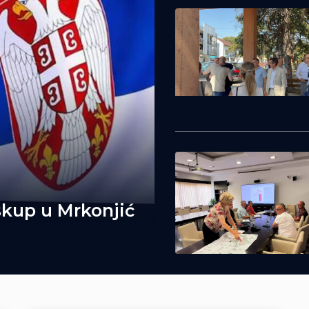
skup u Mrkonjić