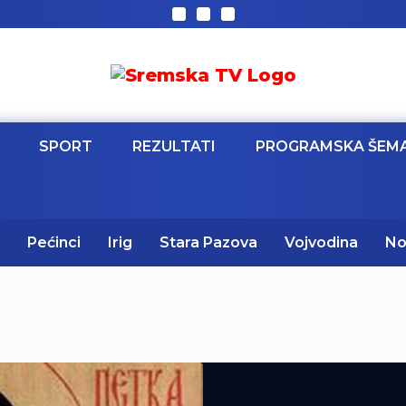
SPORT
REZULTATI
PROGRAMSKA ŠEM
Pećinci
Irig
Stara Pazova
Vojvodina
No