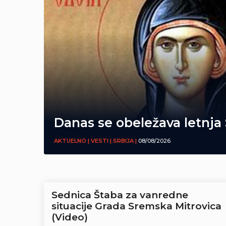
Danas se obeležava letnja
AKTUELNO | VESTI | SRBIJA |
08/08/2026
Sednica Štaba za vanredne
situacije Grada Sremska Mitrovica
(Video)