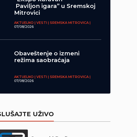
Paviljon igara” u Sremskoj
Mitrovici
AKTUELNO | VESTI | SREMSKA MITROVICA |
07/08/2026
Obaveštenje o izmeni
režima saobraćaja
AKTUELNO | VESTI | SREMSKA MITROVICA |
07/08/2026
SLUŠAJTE UŽIVO