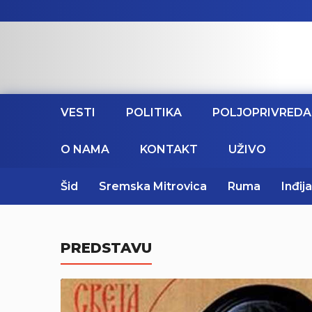
VESTI
POLITIKA
POLJOPRIVREDA
O NAMA
KONTAKT
UŽIVO
Šid
Sremska Mitrovica
Ruma
Inđija
PREDSTAVU