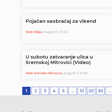
Pojačan saobraćaj za vikend
Vesti Srbija
| August 7, 2026
U subotu zatvaranje ulica u
Sremskoj Mitrovici (Video)
Vesti Sremska Mitrovica
| August 7, 2026
1
2
3
4
5
...
10
20
30
...