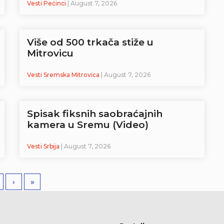
Vesti Pećinci
| August 7, 2026
Više od 500 trkača stiže u
Mitrovicu
Vesti Sremska Mitrovica
| August 7, 2026
Spisak fiksnih saobraćajnih
kamera u Sremu (Video)
Vesti Srbija
| August 7, 2026
›
»