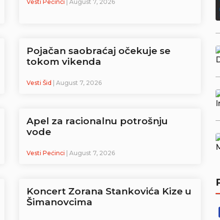
Vesti Pećinci
| August 7, 2026
Pojačan saobraćaj očekuje se
tokom vikenda
Vesti Šid
| August 7, 2026
Apel za racionalnu potrošnju
vode
Vesti Pećinci
| August 7, 2026
Koncert Zorana Stankovića Kize u
Šimanovcima