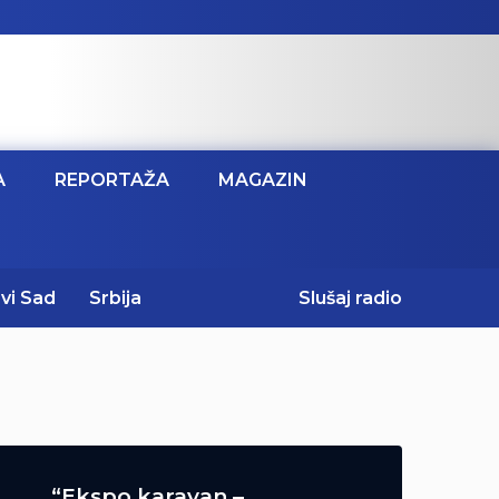
A
REPORTAŽA
MAGAZIN
vi Sad
Srbija
Slušaj radio
“Ekspo karavan –