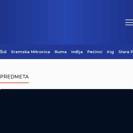
Šid
Sremska Mitrovica
Ruma
Inđija
Pećinci
Irig
Stara 
Sednica Štaba za vanredne situacije
Grada Sremska Mitrovica (Video)
PREDMETA
07/08/2026