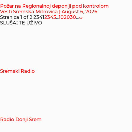
Požar na Regionalnoj deponiji pod kontrolom
Vesti Sremska Mitrovica
| August 6, 2026
Stranica 1 of 2,234
1
2
3
4
5
...
10
20
30
...
›
»
SLUŠAJTE UŽIVO
Sremski Radio
Radio Donji Srem