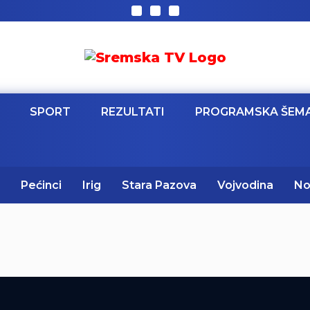
SPORT
REZULTATI
PROGRAMSKA ŠEM
Pećinci
Irig
Stara Pazova
Vojvodina
No