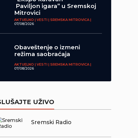
Paviljon igara” u Sremskoj
Mitrovici
AKTUELNO | VESTI | SREMSKA MITROVICA |
07/08/2026
Obaveštenje o izmeni
režima saobraćaja
AKTUELNO | VESTI | SREMSKA MITROVICA |
07/08/2026
SLUŠAJTE UŽIVO
Sremski Radio