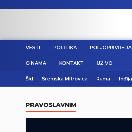
VESTI
POLITIKA
POLJOPRIVREDA
O NAMA
KONTAKT
UŽIVO
Šid
Sremska Mitrovica
Ruma
Inđija
PRAVOSLAVNIM