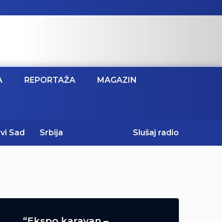
A
REPORTAŽA
MAGAZIN
vi Sad
Srbija
Slušaj radio
“Ekspo karavan –