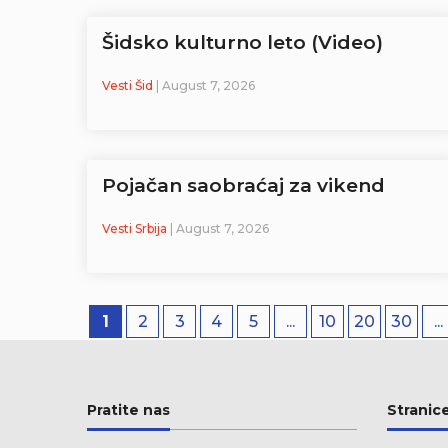
Šidsko kulturno leto (Video)
Vesti Šid
| August 7, 2026
Pojačan saobraćaj za vikend
Vesti Srbija
| August 7, 2026
1
2
3
4
5
...
10
20
30
...
Pratite nas
Stranic