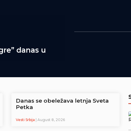
gre” danas u
Danas se obeležava letnja Sveta
Petka
Vesti Srbija
| August 8, 2026