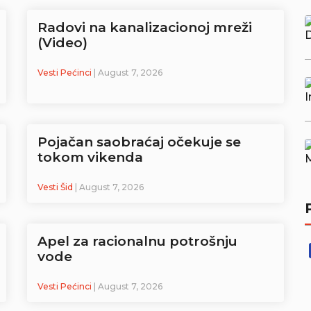
Radovi na kanalizacionoj mreži
(Video)
Vesti Pećinci
| August 7, 2026
Pojačan saobraćaj očekuje se
tokom vikenda
Vesti Šid
| August 7, 2026
Apel za racionalnu potrošnju
vode
Vesti Pećinci
| August 7, 2026