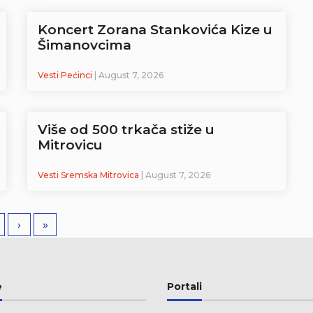
Koncert Zorana Stankovića Kize u
Šimanovcima
Vesti Pećinci
| August 7, 2026
Više od 500 trkača stiže u
Mitrovicu
Vesti Sremska Mitrovica
| August 7, 2026
›
»
e
Portali