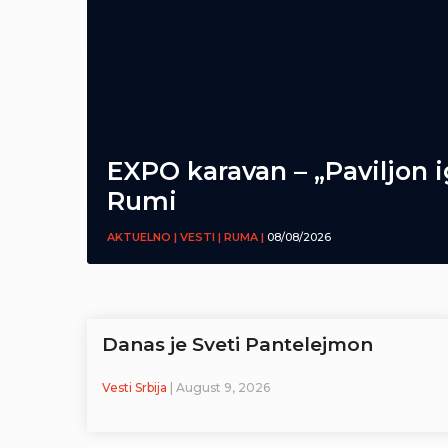
EXPO karavan – „Paviljon i
Rumi
AKTUELNO | VESTI | RUMA |
08/08/2026
Danas je Sveti Pantelejmon
Vesti Srbija
| August 9, 2026