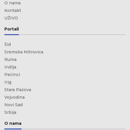
O nama
Kontakt
UŽIVO
Portali
Šid
Sremska Mitrovica
Ruma
Inđija
Pećinci
Irig
Stara Pazova
Vojvodina
Novi Sad
Srbija
O nama