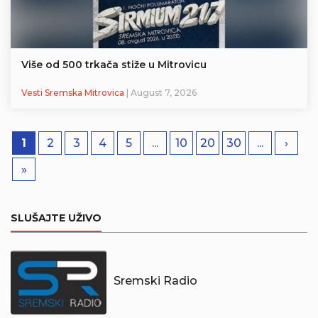
Više od 500 trkača stiže u Mitrovicu
Vesti Sremska Mitrovica
| August 7, 2026
1
2
3
4
5
...
10
20
30
...
›
»
SLUŠAJTE UŽIVO
Sremski Radio