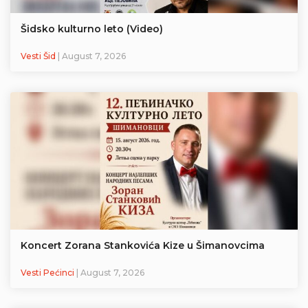
Šidsko kulturno leto (Video)
Vesti Šid
| August 7, 2026
Koncert Zorana Stankovića Kize u Šimanovcima
Vesti Pećinci
| August 7, 2026