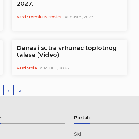
2027..
Vesti Sremska Mitrovica
| August 5, 2026
Danas i sutra vrhunac toplotnog
talasa (Video)
Vesti Srbija
| August 5, 2026
›
»
e
Portali
Šid