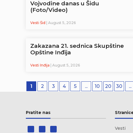
Vojvodine danas u Šidu
(Foto/Video)
Vesti Šid
| August 5, 2026
Zakazana 21. sednica Skupštine
Opštine Inđija
Vesti Inđija
| August 5, 2026
1
2
3
4
5
...
10
20
30
...
Pratite nas
Stranic
Vesti