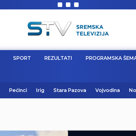
SPORT
REZULTATI
PROGRAMSKA ŠEM
Pećinci
Irig
Stara Pazova
Vojvodina
No