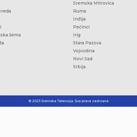
Sremska Mitrovica
vreda
Ruma
Inđija
i
Pećinci
ska šema
Irig
ža
Stara Pazova
Vojvodina
Novi Sad
Srbija
© 2023 Sremska Televizija. Sva prava zadrzana