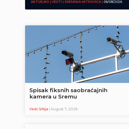
AKTUELNO | VESTI | SREMSKA MITROVICA |
06/08/2026
Spisak fiksnih saobraćajnih
kamera u Sremu
Vesti Srbija
| August 7, 2026