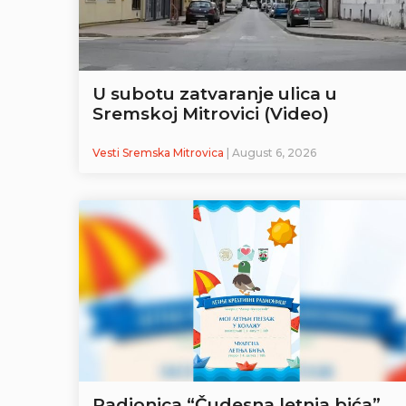
U subotu zatvaranje ulica u
Sremskoj Mitrovici (Video)
Vesti Sremska Mitrovica
| August 6, 2026
Radionica “Čudesna letnja bića”