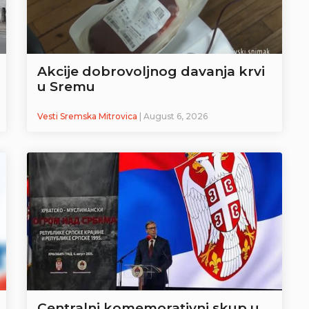
Akcije dobrovoljnog davanja krvi
u Sremu
Vesti Sremska Mitrovica
| August 6, 2026
Centralni komemorativni skup u