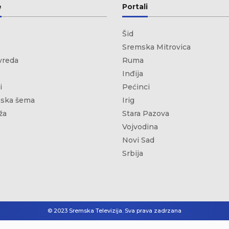
e
Portali
Šid
Sremska Mitrovica
vreda
Ruma
Inđija
i
Pećinci
ska šema
Irig
ža
Stara Pazova
Vojvodina
Novi Sad
Srbija
© 2023 Sremska Televizija. Sva prava zadrzana