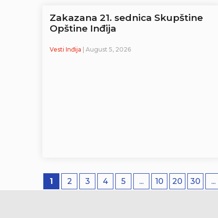
Zakazana 21. sednica Skupštine
Opštine Inđija
Vesti Inđija
| August 5, 2026
1
2
3
4
5
...
10
20
30
...