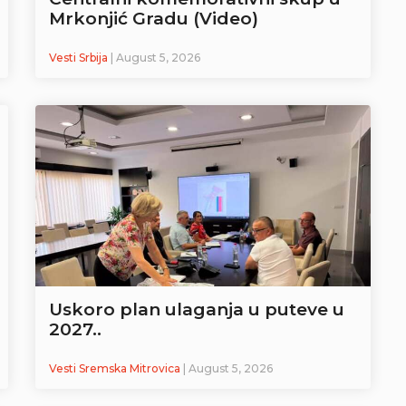
Mrkonjić Gradu (Video)
Vesti Srbija
| August 5, 2026
Uskoro plan ulaganja u puteve u
2027..
Vesti Sremska Mitrovica
| August 5, 2026