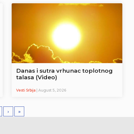
Danas i sutra vrhunac toplotnog
talasa (Video)
Vesti Srbija
| August 5, 2026
›
»