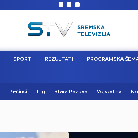
SPORT
REZULTATI
PROGRAMSKA ŠEM
Pećinci
Irig
Stara Pazova
Vojvodina
No