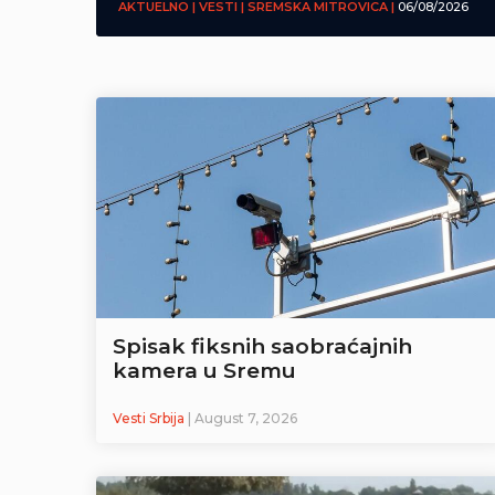
AKTUELNO | VESTI | SREMSKA MITROVICA |
06/08/2026
Spisak fiksnih saobraćajnih
kamera u Sremu
Vesti Srbija
| August 7, 2026