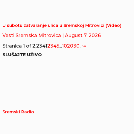
U subotu zatvaranje ulica u Sremskoj Mitrovici (Video)
Vesti Sremska Mitrovica
| August 7, 2026
Stranica 1 of 2,234
1
2
3
4
5
...
10
20
30
...
›
»
SLUŠAJTE UŽIVO
Sremski Radio