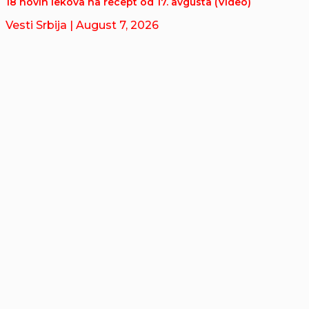
18 novih lekova na recept od 17. avgusta (Video)
Vesti Srbija
| August 7, 2026