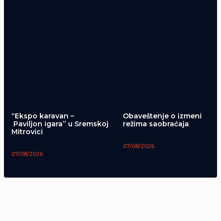
“Ekspo karavan –
Obaveštenje o izmeni
Paviljon igara” u Sremskoj
režima saobraćaja
Mitrovici
07/08/2026
07/08/2026