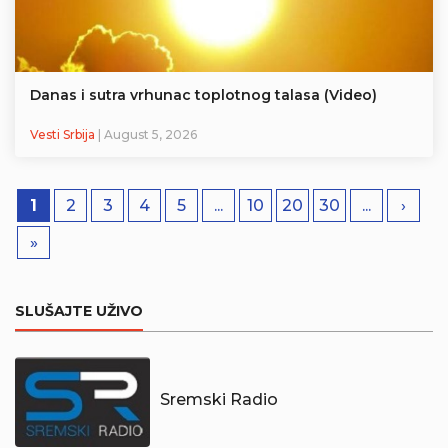
Danas i sutra vrhunac toplotnog talasa (Video)
Vesti Srbija
| August 5, 2026
1
2
3
4
5
...
10
20
30
...
›
»
SLUŠAJTE UŽIVO
Sremski Radio