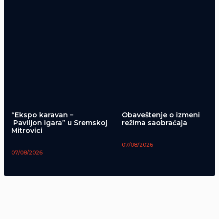
“Ekspo karavan –
Obaveštenje o izmeni
Paviljon igara” u Sremskoj
režima saobraćaja
Mitrovici
07/08/2026
07/08/2026