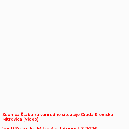
Sednica Štaba za vanredne situacije Grada Sremska
Mitrovica (Video)
Vesti Sremska Mitrovica
| August 7, 2026