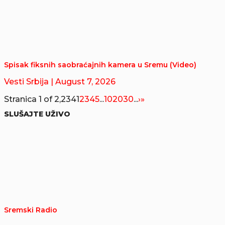
Spisak fiksnih saobraćajnih kamera u Sremu (Video)
Vesti Srbija
| August 7, 2026
Stranica 1 of 2,234
1
2
3
4
5
...
10
20
30
...
›
»
SLUŠAJTE UŽIVO
Sremski Radio