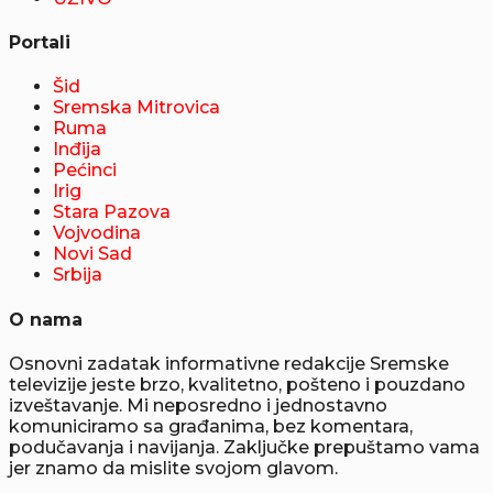
Portali
Šid
Sremska Mitrovica
Ruma
Inđija
Pećinci
Irig
Stara Pazova
Vojvodina
Novi Sad
Srbija
O nama
Osnovni zadatak informativne redakcije Sremske
televizije jeste brzo, kvalitetno, pošteno i pouzdano
izveštavanje. Mi neposredno i jednostavno
komuniciramo sa građanima, bez komentara,
podučavanja i navijanja. Zaključke prepuštamo vama
jer znamo da mislite svojom glavom.