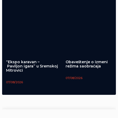
“Ekspo karavan –
Obaveštenje o izmeni
Paviljon igara” u Sremskoj
režima saobraćaja
Mitrovici
07/08/2026
07/08/2026