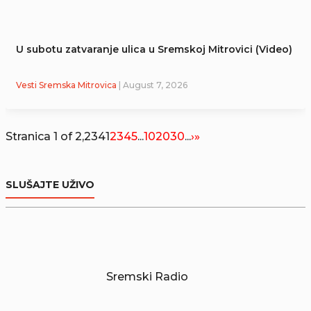
U subotu zatvaranje ulica u Sremskoj Mitrovici (Video)
Vesti Sremska Mitrovica
| August 7, 2026
Stranica 1 of 2,234
1
2
3
4
5
...
10
20
30
...
›
»
SLUŠAJTE UŽIVO
Sremski Radio