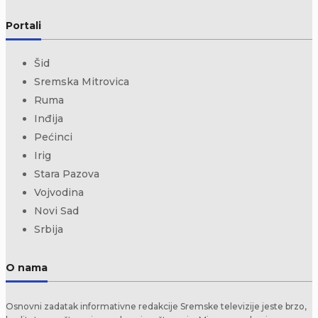
Portali
Šid
Sremska Mitrovica
Ruma
Inđija
Pećinci
Irig
Stara Pazova
Vojvodina
Novi Sad
Srbija
O nama
Osnovni zadatak informativne redakcije Sremske televizije jeste brzo,