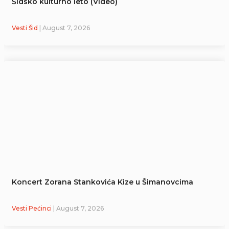
Šidsko kulturno leto (Video)
Vesti Šid
| August 7, 2026
Koncert Zorana Stankovića Kize u Šimanovcima
Vesti Pećinci
| August 7, 2026