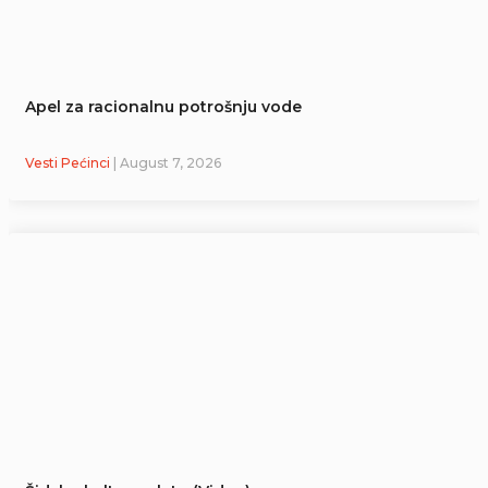
Apel za racionalnu potrošnju vode
Vesti Pećinci
| August 7, 2026