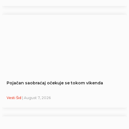
Pojačan saobraćaj očekuje se tokom vikenda
Vesti Šid
| August 7, 2026