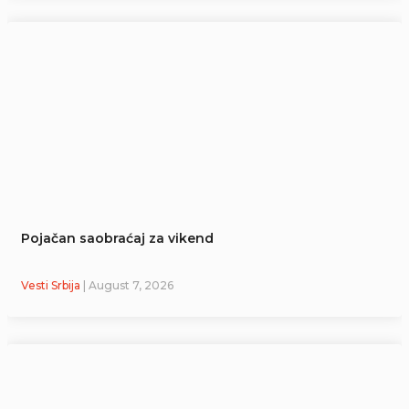
Pojačan saobraćaj za vikend
Vesti Srbija
| August 7, 2026