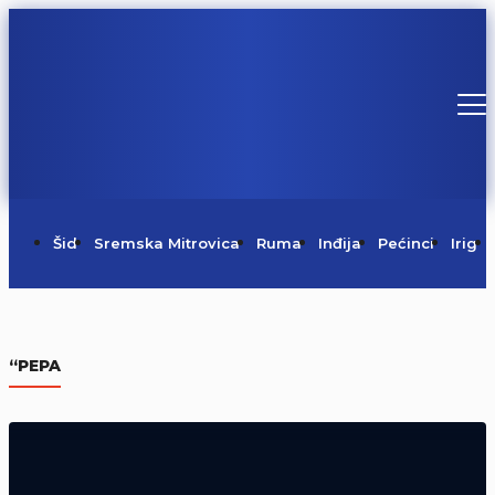
Šid
Sremska Mitrovica
Ruma
Inđija
Pećinci
Irig
Danas je Sveti Pantelejmon
“PEPA
09/08/2026