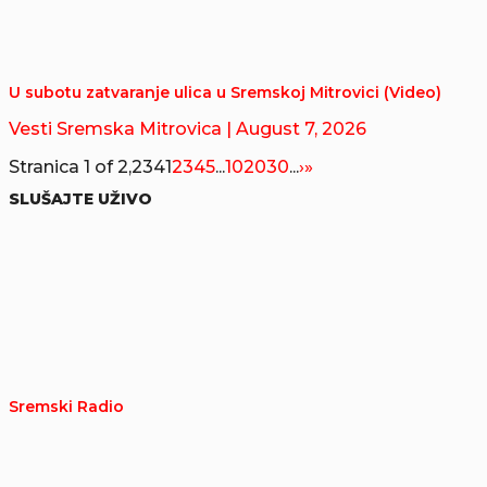
U subotu zatvaranje ulica u Sremskoj Mitrovici (Video)
Vesti Sremska Mitrovica
| August 7, 2026
Stranica 1 of 2,234
1
2
3
4
5
...
10
20
30
...
›
»
SLUŠAJTE UŽIVO
Sremski Radio