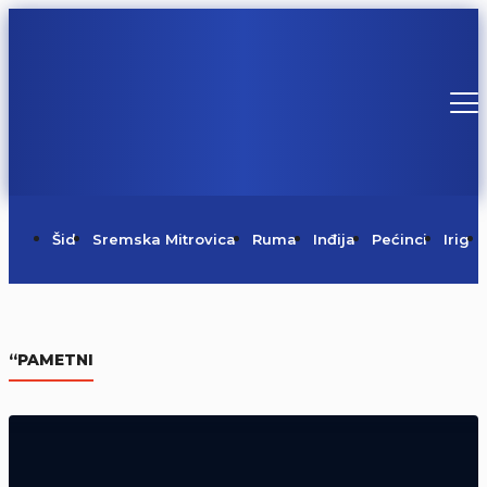
Šid
Sremska Mitrovica
Ruma
Inđija
Pećinci
Irig
Danas je Sveti Pantelejmon
“PAMETNI
09/08/2026