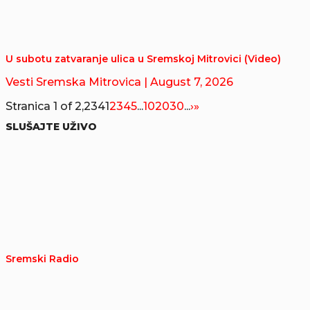
U subotu zatvaranje ulica u Sremskoj Mitrovici (Video)
Vesti Sremska Mitrovica
| August 7, 2026
Stranica 1 of 2,234
1
2
3
4
5
...
10
20
30
...
›
»
SLUŠAJTE UŽIVO
Sremski Radio