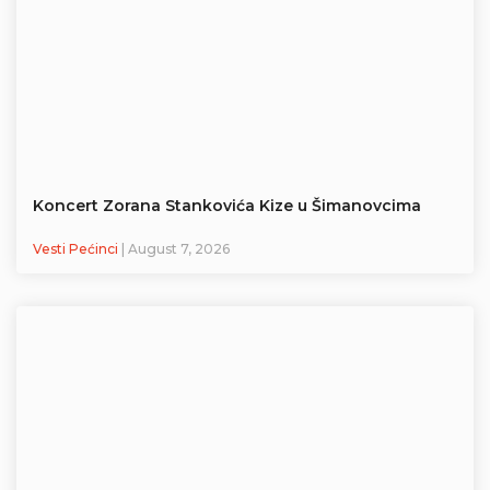
Koncert Zorana Stankovića Kize u Šimanovcima
Vesti Pećinci
| August 7, 2026