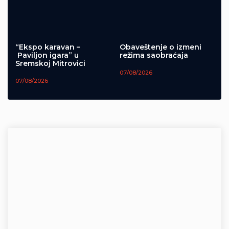
“Ekspo karavan –
Obaveštenje o izmeni
Paviljon igara” u
režima saobraćaja
Sremskoj Mitrovici
07/08/2026
07/08/2026