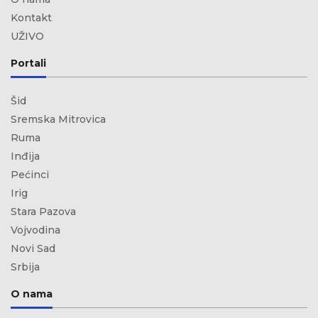
Kontakt
UŽIVO
Portali
Šid
Sremska Mitrovica
Ruma
Inđija
Pećinci
Irig
Stara Pazova
Vojvodina
Novi Sad
Srbija
O nama