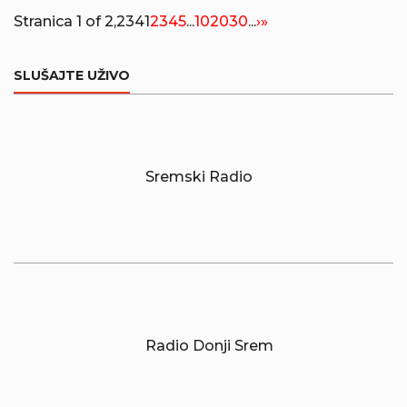
Stranica 1 of 2,234
1
2
3
4
5
...
10
20
30
...
›
»
SLUŠAJTE UŽIVO
Sremski Radio
Radio Donji Srem