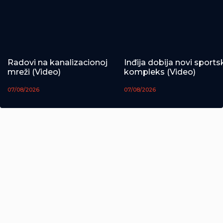
Radovi na kanalizacionoj
Inđija dobija novi sports
mreži (Video)
kompleks (Video)
07/08/2026
07/08/2026