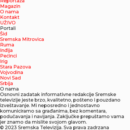
Reportaža
Magazin
O nama
Kontakt
UŽIVO
Portali
Šid
Sremska Mitrovica
Ruma
Inđija
Pećinci
Irig
Stara Pazova
Vojvodina
Novi Sad
Srbija
O nama
Osnovni zadatak informativne redakcije Sremske
televizije jeste brzo, kvalitetno, pošteno i pouzdano
izveštavanje. Mi neposredno i jednostavno
komuniciramo sa građanima, bez komentara,
podučavanja i navijanja. Zaključke prepuštamo vama
jer znamo da mislite svojom glavom.
© 2023 Sremska Televizija. Sva prava zadrzana