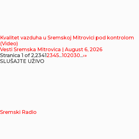
Kvalitet vazduha u Sremskoj Mitrovici pod kontrolom
(Video)
Vesti Sremska Mitrovica
| August 6, 2026
Stranica 1 of 2,234
1
2
3
4
5
...
10
20
30
...
›
»
SLUŠAJTE UŽIVO
Sremski Radio