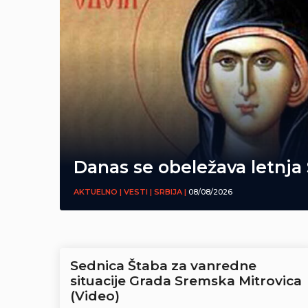
Danas se obeležava letnja
AKTUELNO | VESTI | SRBIJA |
08/08/2026
Sednica Štaba za vanredne
situacije Grada Sremska Mitrovica
(Video)