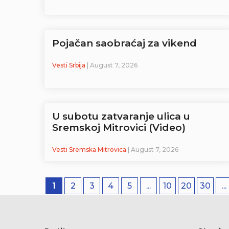
Pojačan saobraćaj za vikend
Vesti Srbija
| August 7, 2026
U subotu zatvaranje ulica u
Sremskoj Mitrovici (Video)
Vesti Sremska Mitrovica
| August 7, 2026
1
2
3
4
5
...
10
20
30
...