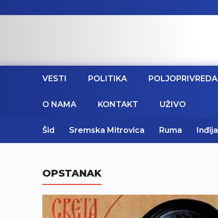
VESTI
POLITIKA
POLJOPRIVREDA
O NAMA
KONTAKT
UŽIVO
Šid
Sremska Mitrovica
Ruma
Inđija
OPSTANAK