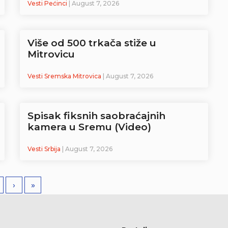
Vesti Pećinci
| August 7, 2026
Više od 500 trkača stiže u
Mitrovicu
Vesti Sremska Mitrovica
| August 7, 2026
Spisak fiksnih saobraćajnih
kamera u Sremu (Video)
Vesti Srbija
| August 7, 2026
›
»