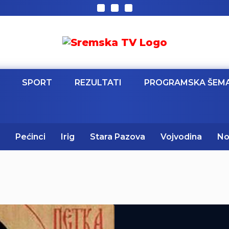
SPORT
REZULTATI
PROGRAMSKA ŠEM
Pećinci
Irig
Stara Pazova
Vojvodina
No