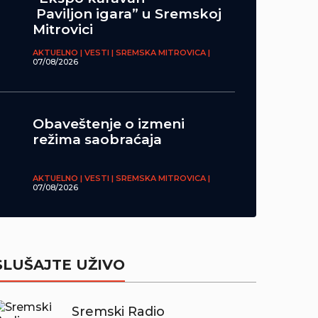
Paviljon igara” u Sremskoj
Mitrovici
AKTUELNO | VESTI | SREMSKA MITROVICA |
07/08/2026
Obaveštenje o izmeni
režima saobraćaja
AKTUELNO | VESTI | SREMSKA MITROVICA |
07/08/2026
SLUŠAJTE UŽIVO
Sremski Radio