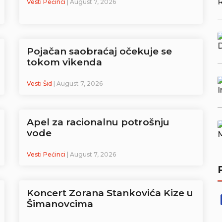
Vesti Pećinci
| August 7, 2026
Pojačan saobraćaj očekuje se
tokom vikenda
Vesti Šid
| August 7, 2026
Apel za racionalnu potrošnju
vode
Vesti Pećinci
| August 7, 2026
Koncert Zorana Stankovića Kize u
Šimanovcima