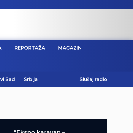
A
REPORTAŽA
MAGAZIN
vi Sad
Srbija
Slušaj radio
“Ekspo karavan –