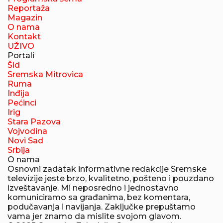
Reportaža
Magazin
O nama
Kontakt
UŽIVO
Portali
Šid
Sremska Mitrovica
Ruma
Inđija
Pećinci
Irig
Stara Pazova
Vojvodina
Novi Sad
Srbija
O nama
Osnovni zadatak informativne redakcije Sremske
televizije jeste brzo, kvalitetno, pošteno i pouzdano
izveštavanje. Mi neposredno i jednostavno
komuniciramo sa građanima, bez komentara,
podučavanja i navijanja. Zaključke prepuštamo
vama jer znamo da mislite svojom glavom.