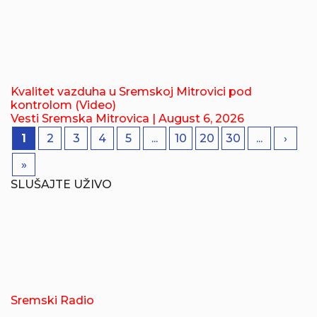
Kvalitet vazduha u Sremskoj Mitrovici pod
kontrolom (Video)
Vesti Sremska Mitrovica
| August 6, 2026
1
2
3
4
5
...
10
20
30
...
›
»
SLUŠAJTE UŽIVO
Sremski Radio