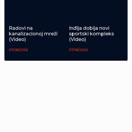
Radovi na
Inđija dobija novi
kanalizacionoj mreži
sportski kompleks
(Video)
(Video)
07/08/2026
07/08/2026