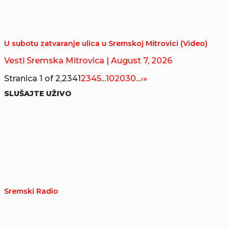
U subotu zatvaranje ulica u Sremskoj Mitrovici (Video)
Vesti Sremska Mitrovica
| August 7, 2026
Stranica 1 of 2,234
1
2
3
4
5
...
10
20
30
...
›
»
SLUŠAJTE UŽIVO
Sremski Radio