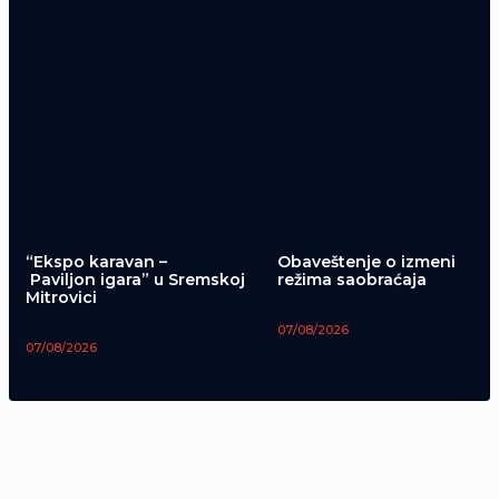
“Ekspo karavan –
Obaveštenje o izmeni
Paviljon igara” u Sremskoj
režima saobraćaja
Mitrovici
07/08/2026
07/08/2026