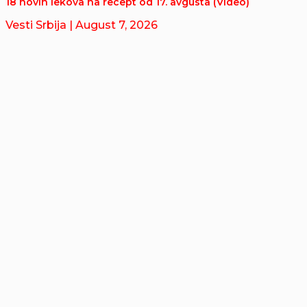
18 novih lekova na recept od 17. avgusta (Video)
Vesti Srbija
| August 7, 2026