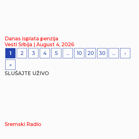
Danas isplata penzija
Vesti Srbija
| August 4, 2026
1
2
3
4
5
...
10
20
30
...
›
»
SLUŠAJTE UŽIVO
Sremski Radio