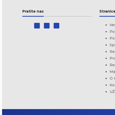
Pratite nas
Stranic
Ve
Pol
Po
Sp
Re
Pr
Re
Ma
O 
Ko
UŽ