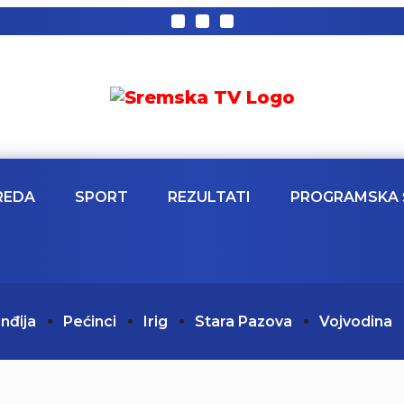
REDA
SPORT
REZULTATI
PROGRAMSKA 
Inđija
Pećinci
Irig
Stara Pazova
Vojvodina