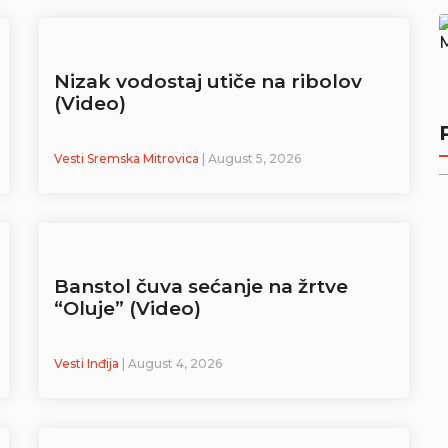
Nizak vodostaj utiče na ribolov
(Video)
Vesti Sremska Mitrovica
| August 5, 2026
Banstol čuva sećanje na žrtve
“Oluje” (Video)
Vesti Inđija
| August 4, 2026