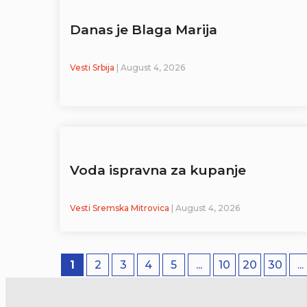
Danas je Blaga Marija
Vesti Srbija
| August 4, 2026
Voda ispravna za kupanje
Vesti Sremska Mitrovica
| August 4, 2026
1
2
3
4
5
...
10
20
30
...