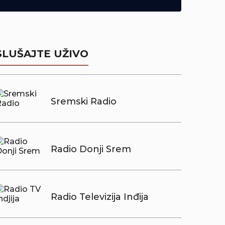
SLUŠAJTE UŽIVO
Sremski Radio
Radio Donji Srem
Radio Televizija Inđija