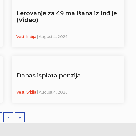
Letovanje za 49 mališana iz Inđije
(Video)
Vesti Inđija
| August 4, 2026
Danas isplata penzija
Vesti Srbija
| August 4, 2026
›
»