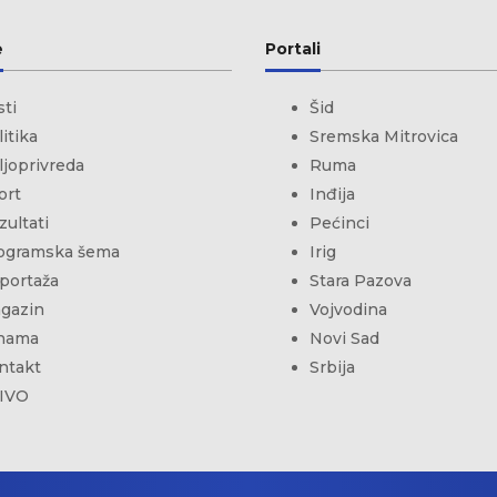
e
Portali
sti
Šid
itika
Sremska Mitrovica
ljoprivreda
Ruma
ort
Inđija
zultati
Pećinci
ogramska šema
Irig
portaža
Stara Pazova
gazin
Vojvodina
nama
Novi Sad
ntakt
Srbija
IVO