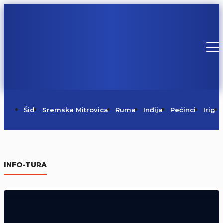
Šid
Sremska Mitrovica
Ruma
Inđija
Pećinci
Irig
Sednica Štaba za vanredne situacije
Grada Sremska Mitrovica (Video)
INFO-TURA
07/08/2026