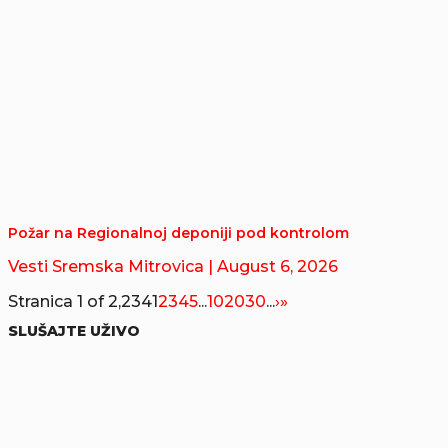
Požar na Regionalnoj deponiji pod kontrolom
Vesti Sremska Mitrovica
| August 6, 2026
Stranica 1 of 2,234
1
2
3
4
5
...
10
20
30
...
›
»
SLUŠAJTE UŽIVO