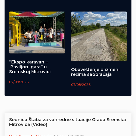
“Ekspo karavan –
Paviljon igara” u
Obaveštenje o izmeni
Sremskoj Mitrovici
režima saobraćaja
07/08/2026
07/08/2026
Sednica Štaba za vanredne situacije Grada Sremska
Mitrovica (Video)