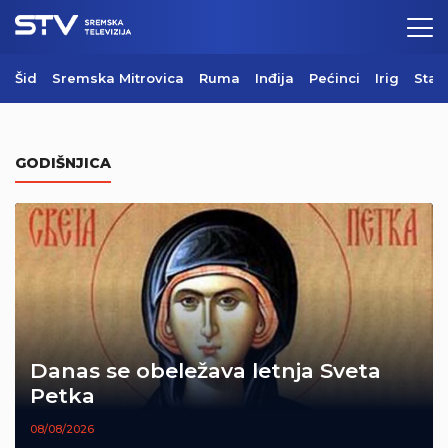
Šid
Sremska Mitrovica
Ruma
Inđija
Pećinci
Irig
Star
GODIŠNJICA
Danas se obeležava letnja Sveta
Petka
08/08/2026