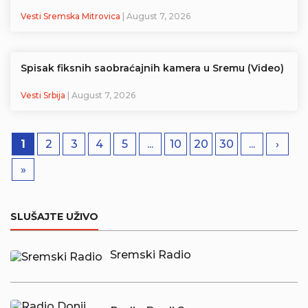
Vesti Sremska Mitrovica
| August 7, 2026
Spisak fiksnih saobraćajnih kamera u Sremu (Video)
Vesti Srbija
| August 7, 2026
1
2
3
4
5
...
10
20
30
...
›
»
SLUŠAJTE UŽIVO
Sremski Radio