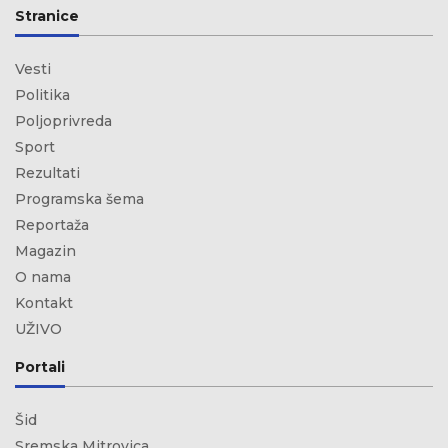
Stranice
Vesti
Politika
Poljoprivreda
Sport
Rezultati
Programska šema
Reportaža
Magazin
O nama
Kontakt
UŽIVO
Portali
Šid
Sremska Mitrovica