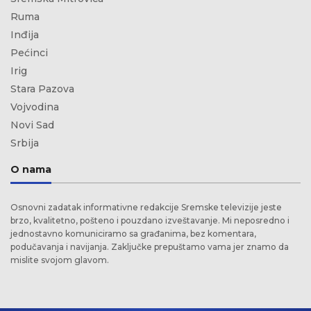
Ruma
Inđija
Pećinci
Irig
Stara Pazova
Vojvodina
Novi Sad
Srbija
O nama
Osnovni zadatak informativne redakcije Sremske televizije jeste
brzo, kvalitetno, pošteno i pouzdano izveštavanje. Mi neposredno i
jednostavno komuniciramo sa građanima, bez komentara,
podučavanja i navijanja. Zaključke prepuštamo vama jer znamo da
mislite svojom glavom.