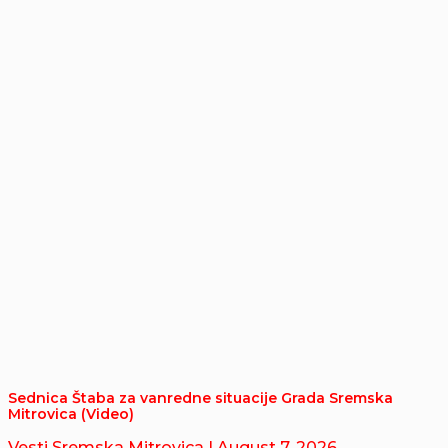
Sednica Štaba za vanredne situacije Grada Sremska
Mitrovica (Video)
Vesti Sremska Mitrovica
| August 7, 2026