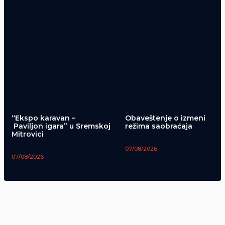
“Ekspo karavan –
Obaveštenje o izmeni
Paviljon igara” u Sremskoj
režima saobraćaja
Mitrovici
07/08/2026
07/08/2026