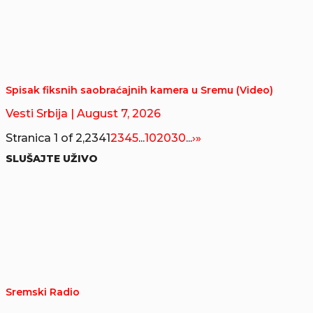
Spisak fiksnih saobraćajnih kamera u Sremu (Video)
Vesti Srbija
| August 7, 2026
Stranica 1 of 2,234
1
2
3
4
5
...
10
20
30
...
›
»
SLUŠAJTE UŽIVO
Sremski Radio