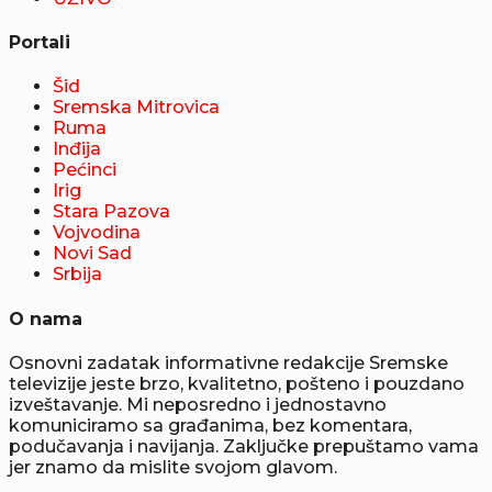
Portali
Šid
Sremska Mitrovica
Ruma
Inđija
Pećinci
Irig
Stara Pazova
Vojvodina
Novi Sad
Srbija
O nama
Osnovni zadatak informativne redakcije Sremske
televizije jeste brzo, kvalitetno, pošteno i pouzdano
izveštavanje. Mi neposredno i jednostavno
komuniciramo sa građanima, bez komentara,
podučavanja i navijanja. Zaključke prepuštamo vama
jer znamo da mislite svojom glavom.