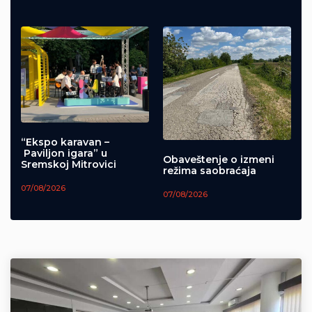
“Ekspo karavan –
Paviljon igara” u
Obaveštenje o izmeni
Sremskoj Mitrovici
režima saobraćaja
07/08/2026
07/08/2026