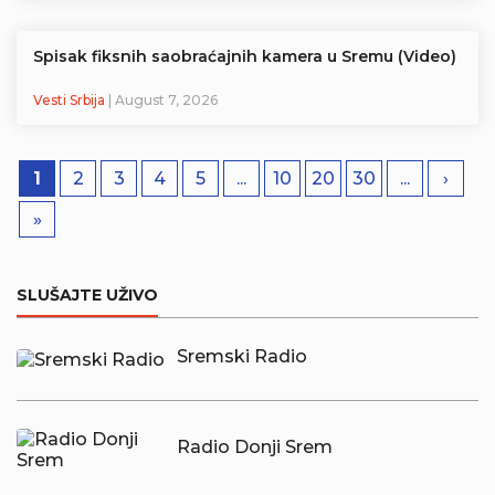
Spisak fiksnih saobraćajnih kamera u Sremu (Video)
Vesti Srbija
| August 7, 2026
1
2
3
4
5
...
10
20
30
...
›
»
SLUŠAJTE UŽIVO
Sremski Radio
Radio Donji Srem