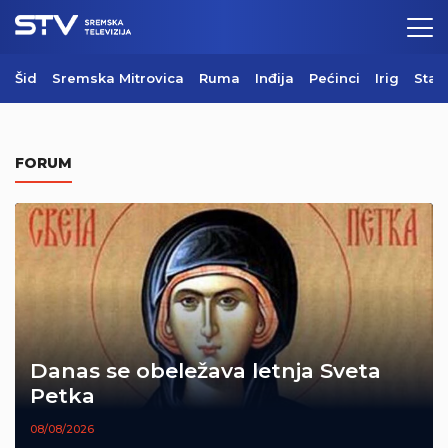
Šid
Sremska Mitrovica
Ruma
Inđija
Pećinci
Irig
Star
FORUM
Danas se obeležava letnja Sveta
Petka
08/08/2026