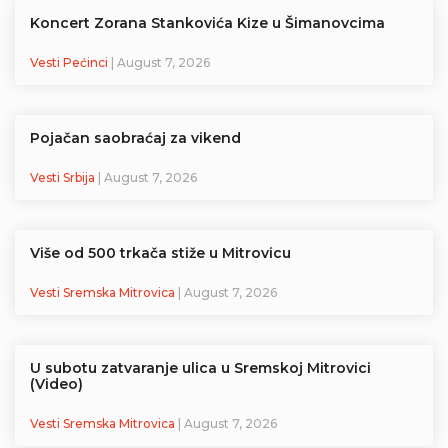
Koncert Zorana Stankovića Kize u Šimanovcima
Vesti Pećinci
| August 7, 2026
Pojačan saobraćaj za vikend
Vesti Srbija
| August 7, 2026
Više od 500 trkača stiže u Mitrovicu
Vesti Sremska Mitrovica
| August 7, 2026
U subotu zatvaranje ulica u Sremskoj Mitrovici
(Video)
Vesti Sremska Mitrovica
| August 7, 2026