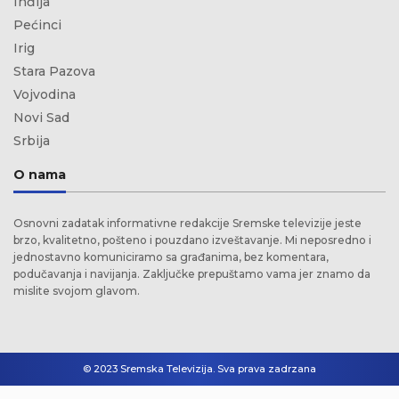
Inđija
Pećinci
Irig
Stara Pazova
Vojvodina
Novi Sad
Srbija
O nama
Osnovni zadatak informativne redakcije Sremske televizije jeste
brzo, kvalitetno, pošteno i pouzdano izveštavanje. Mi neposredno i
jednostavno komuniciramo sa građanima, bez komentara,
podučavanja i navijanja. Zaključke prepuštamo vama jer znamo da
mislite svojom glavom.
© 2023 Sremska Televizija. Sva prava zadrzana