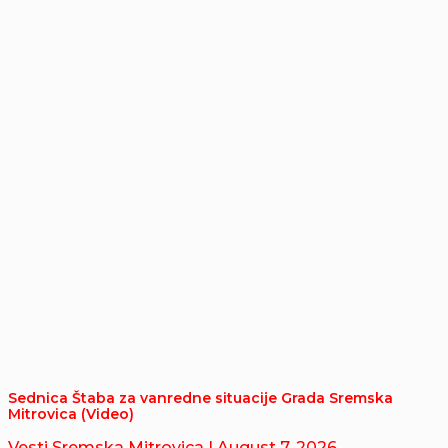
Sednica Štaba za vanredne situacije Grada Sremska
Mitrovica (Video)
Vesti Sremska Mitrovica
| August 7, 2026