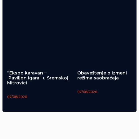
“Ekspo karavan –
Obaveštenje o izmeni
Paviljon igara” u Sremskoj
režima saobraćaja
Mitrovici
07/08/2026
07/08/2026