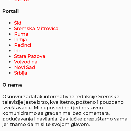
Portali
Šid
Sremska Mitrovica
Ruma
Inđija
Pećinci
Irig
Stara Pazova
Vojvodina
Novi Sad
Srbija
O nama
Osnovni zadatak informativne redakcije Sremske
televizije jeste brzo, kvalitetno, pošteno i pouzdano
izveštavanje. Mi neposredno i jednostavno
komuniciramo sa građanima, bez komentara,
podučavanja i navijanja. Zaključke prepuštamo vama
jer znamo da mislite svojom glavom.