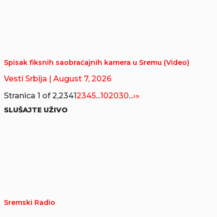
Spisak fiksnih saobraćajnih kamera u Sremu (Video)
Vesti Srbija
| August 7, 2026
Stranica 1 of 2,234
1
2
3
4
5
...
10
20
30
...
›
»
SLUŠAJTE UŽIVO
Sremski Radio