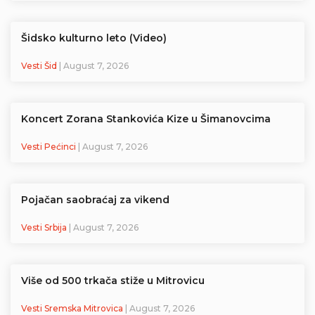
Šidsko kulturno leto (Video)
Vesti Šid
| August 7, 2026
Koncert Zorana Stankovića Kize u Šimanovcima
Vesti Pećinci
| August 7, 2026
Pojačan saobraćaj za vikend
Vesti Srbija
| August 7, 2026
Više od 500 trkača stiže u Mitrovicu
Vesti Sremska Mitrovica
| August 7, 2026