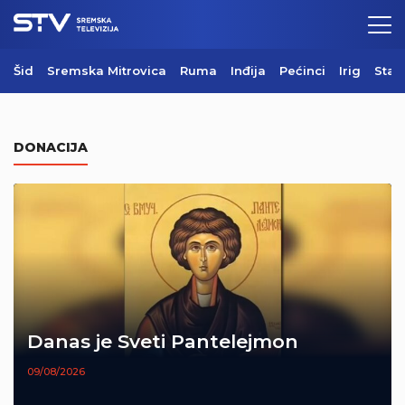
Šid
Sremska Mitrovica
Ruma
Inđija
Pećinci
Irig
Star
DONACIJA
Danas je Sveti Pantelejmon
09/08/2026