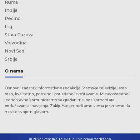
Ruma
Inđija
Pećinci
Irig
Stara Pazova
Vojvodina
Novi Sad
Srbija
O nama
Osnovni zadatak informativne redakcije Sremske televizije jeste
brzo, kvalitetno, pošteno i pouzdano izveštavanje. Mi neposredno i
jednostavno komuniciramo sa građanima, bez komentara,
podučavanja i navijanja. Zaključke prepuštamo vama jer znamo da
mislite svojom glavom.
© 2023 Sremska Televizija. Sva prava zadrzana