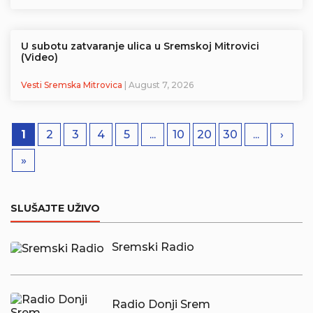
U subotu zatvaranje ulica u Sremskoj Mitrovici
(Video)
Vesti Sremska Mitrovica
| August 7, 2026
1
2
3
4
5
...
10
20
30
...
›
»
SLUŠAJTE UŽIVO
Sremski Radio
Radio Donji Srem