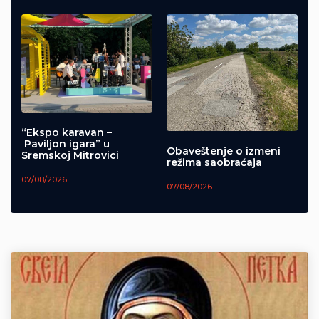
“Ekspo karavan –
Paviljon igara” u
Obaveštenje o izmeni
Sremskoj Mitrovici
režima saobraćaja
07/08/2026
07/08/2026