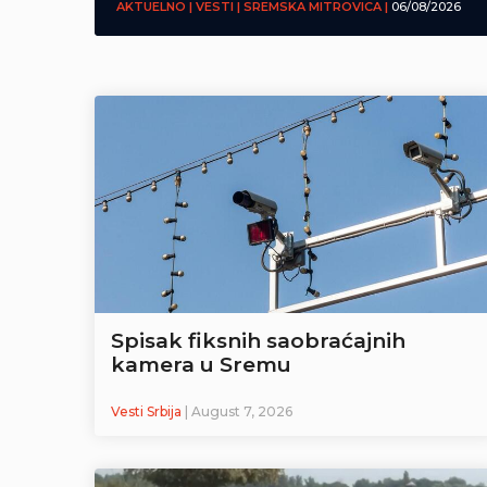
AKTUELNO | VESTI | SREMSKA MITROVICA |
06/08/2026
Spisak fiksnih saobraćajnih
kamera u Sremu
Vesti Srbija
| August 7, 2026