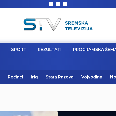
SPORT
REZULTATI
PROGRAMSKA ŠEM
Pećinci
Irig
Stara Pazova
Vojvodina
No