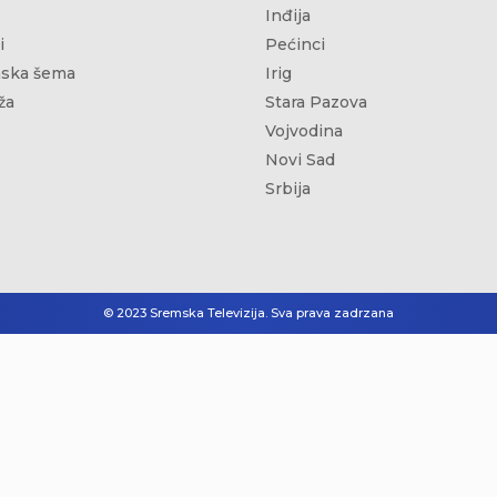
Inđija
i
Pećinci
ska šema
Irig
ža
Stara Pazova
Vojvodina
Novi Sad
Srbija
© 2023 Sremska Televizija. Sva prava zadrzana