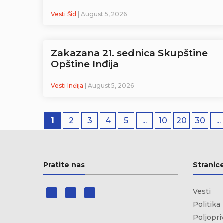
Vesti Šid
| August 5, 2026
Zakazana 21. sednica Skupštine
Opštine Inđija
Vesti Inđija
| August 5, 2026
1
2
3
4
5
...
10
20
30
...
Pratite nas
Stranic
Vesti
Politika
Poljopri