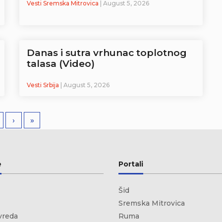
Vesti Sremska Mitrovica
| August 5, 2026
Danas i sutra vrhunac toplotnog
talasa (Video)
Vesti Srbija
| August 5, 2026
›
»
e
Portali
Šid
Sremska Mitrovica
vreda
Ruma