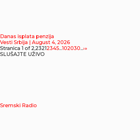
Danas isplata penzija
Vesti Srbija
| August 4, 2026
Stranica 1 of 2,232
1
2
3
4
5
...
10
20
30
...
›
»
SLUŠAJTE UŽIVO
Sremski Radio