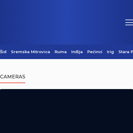
Šid
Sremska Mitrovica
Ruma
Inđija
Pećinci
Irig
Stara 
Centralni komemorativni skup u
Mrkonjić Gradu (Video)
CAMERAS
05/08/2026