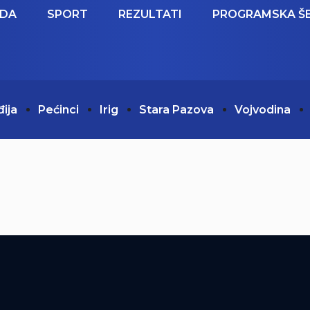
EDA
SPORT
REZULTATI
PROGRAMSKA Š
đija
Pećinci
Irig
Stara Pazova
Vojvodina