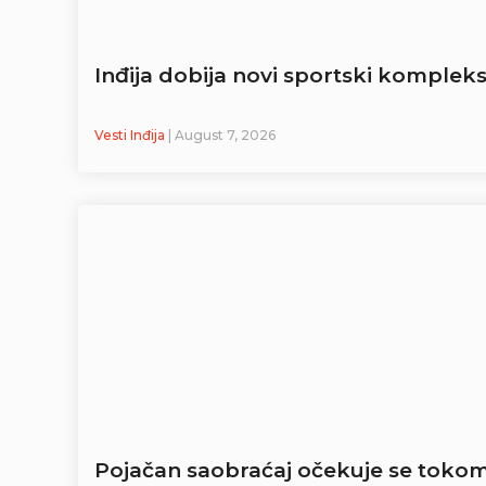
Inđija dobija novi sportski kompleks
Vesti Inđija
| August 7, 2026
Pojačan saobraćaj očekuje se toko