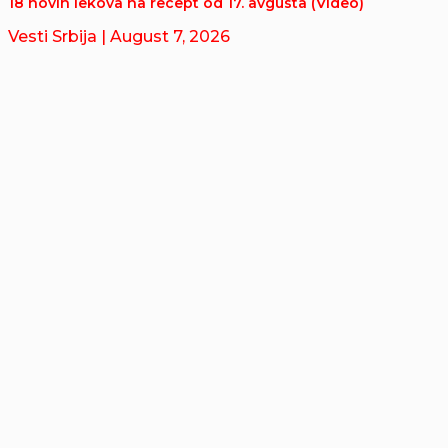
18 novih lekova na recept od 17. avgusta (Video)
Vesti Srbija
| August 7, 2026