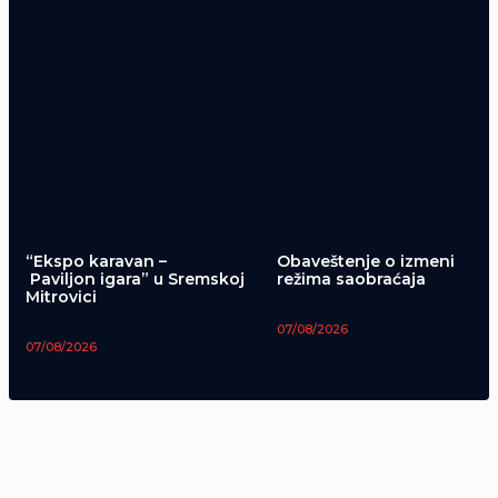
“Ekspo karavan –
Obaveštenje o izmeni
Paviljon igara” u Sremskoj
režima saobraćaja
Mitrovici
07/08/2026
07/08/2026