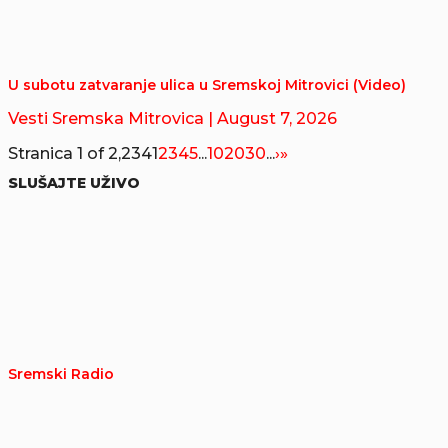
U subotu zatvaranje ulica u Sremskoj Mitrovici (Video)
Vesti Sremska Mitrovica
| August 7, 2026
Stranica 1 of 2,234
1
2
3
4
5
...
10
20
30
...
›
»
SLUŠAJTE UŽIVO
Sremski Radio