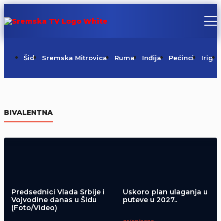
Šid
Sremska Mitrovica
Ruma
Inđija
Pećinci
Irig
Centralni komemorativni skup u
Mrkonjić Gradu (Video)
BIVALENTNA
05/08/2026
Predsednici Vlada Srbije i
Uskoro plan ulaganja u
Vojvodine danas u Šidu
puteve u 2027..
(Foto/Video)