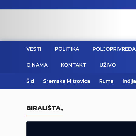
VESTI
POLITIKA
POLJOPRIVREDA
O NAMA
KONTAKT
UŽIVO
Šid
Sremska Mitrovica
Ruma
Inđija
BIRALIŠTA,