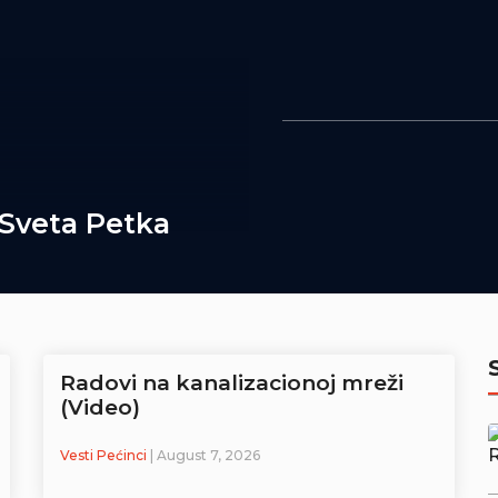
 Sveta Petka
Radovi na kanalizacionoj mreži
(Video)
Vesti Pećinci
| August 7, 2026