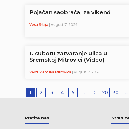
Pojačan saobraćaj za vikend
Vesti Srbija
| August 7, 2026
U subotu zatvaranje ulica u
Sremskoj Mitrovici (Video)
Vesti Sremska Mitrovica
| August 7, 2026
1
2
3
4
5
...
10
20
30
...
Pratite nas
Stranic