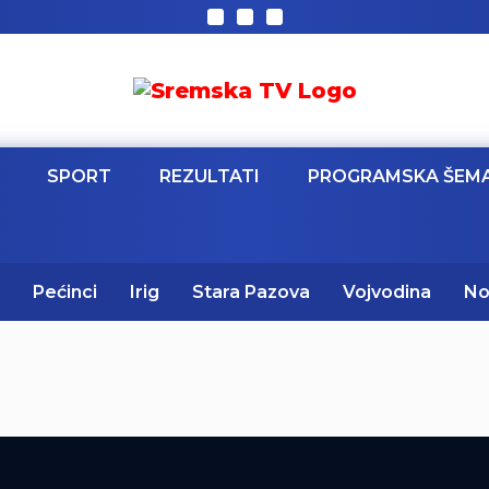
SPORT
REZULTATI
PROGRAMSKA ŠEM
Pećinci
Irig
Stara Pazova
Vojvodina
No