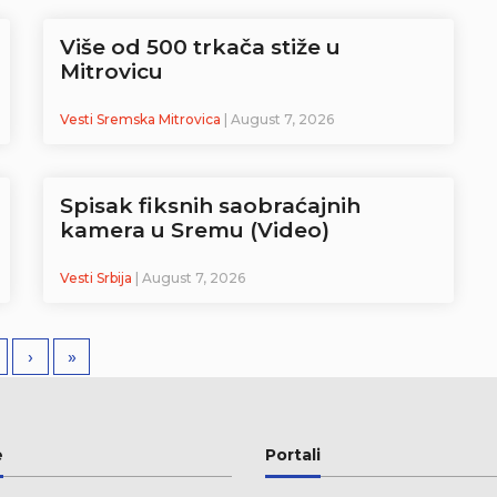
Više od 500 trkača stiže u
Mitrovicu
Vesti Sremska Mitrovica
| August 7, 2026
Spisak fiksnih saobraćajnih
kamera u Sremu (Video)
Vesti Srbija
| August 7, 2026
›
»
e
Portali