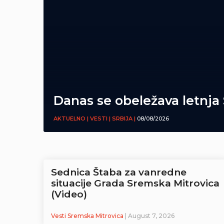
Danas se obeležava letnja
AKTUELNO | VESTI | SRBIJA |
08/08/2026
Sednica Štaba za vanredne
situacije Grada Sremska Mitrovica
(Video)
Vesti Sremska Mitrovica
| August 7, 2026