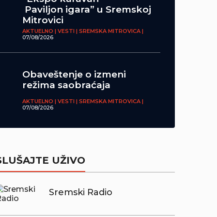
Paviljon igara” u Sremskoj
Mitrovici
AKTUELNO | VESTI | SREMSKA MITROVICA |
07/08/2026
Obaveštenje o izmeni
režima saobraćaja
AKTUELNO | VESTI | SREMSKA MITROVICA |
07/08/2026
SLUŠAJTE UŽIVO
Sremski Radio