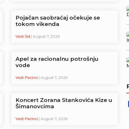
Pojačan saobraćaj očekuje se
tokom vikenda
Vesti Šid
| August 7, 2026
Apel za racionalnu potrošnju
vode
Vesti Pećinci
| August 7, 2026
Koncert Zorana Stankovića Kize u
Šimanovcima
Vesti Pećinci
| August 7, 2026