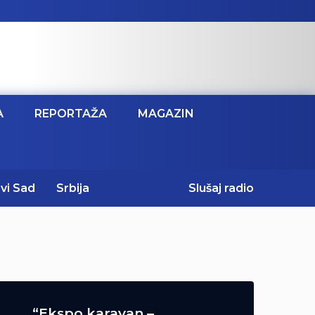
A
REPORTAŽA
MAGAZIN
vi Sad
Srbija
Slušaj radio
“Ekspo karavan –