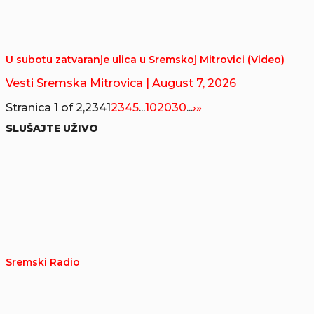
U subotu zatvaranje ulica u Sremskoj Mitrovici (Video)
Vesti Sremska Mitrovica
| August 7, 2026
Stranica 1 of 2,234
1
2
3
4
5
...
10
20
30
...
›
»
SLUŠAJTE UŽIVO
Sremski Radio