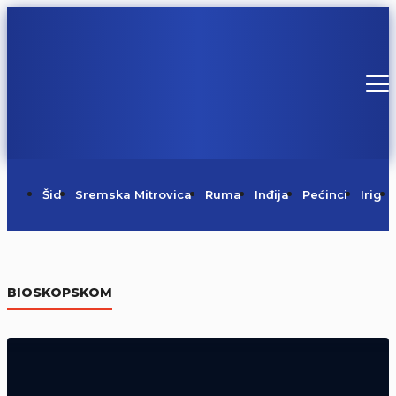
Šid
Sremska Mitrovica
Ruma
Inđija
Pećinci
Irig
Danas je Sveti Pantelejmon
BIOSKOPSKOM
09/08/2026